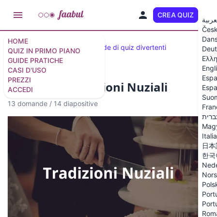
CREA QUIZ
IT
عربية
Čes
Dan
HOME
Quiz selezionati
33 domande di quiz divertenti
Deut
QUIZ IN PRIMO PIANO
Ελλη
GUIDE PRATICHE
Engl
CASI D'USO
Espa
PREZZI
Quiz sulle Tradizioni Nuziali
Espa
ACCEDI
Suo
13 domande
/
14 diapositive
Fran
ברית
Mag
Itali
日本
한국
Nede
Nor
Pols
Port
Port
Rom