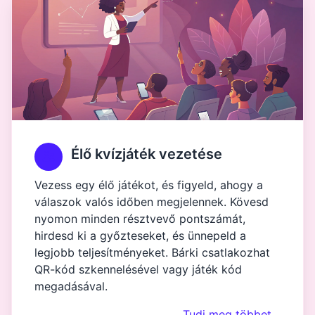
Élő kvízjáték vezetése
Vezess egy élő játékot, és figyeld, ahogy a
válaszok valós időben megjelennek. Kövesd
nyomon minden résztvevő pontszámát,
hirdesd ki a győzteseket, és ünnepeld a
legjobb teljesítményeket. Bárki csatlakozhat
QR-kód szkennelésével vagy játék kód
megadásával.
Tudj meg többet…