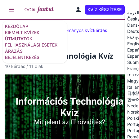
KVÍZ KÉSZÍTÉSE
HU
لعربية
Česk
Dans
KEZDŐLAP
Kiválasztott kvízek
50 tudományos kvízkérdés
Deut
KIEMELT KVÍZEK
Ελλη
ÚTMUTATÓK
Engli
FELHASZNÁLÁSI ESETEK
Españ
ÁRAZÁS
Információs Technológia Kvíz
Españ
BEJELENTKEZÉS
Suom
10 kérdés
/
11 diák
Franç
עברית
Magy
Italia
日本
한국
Neder
Nors
Polski
Portu
Portu
Româ