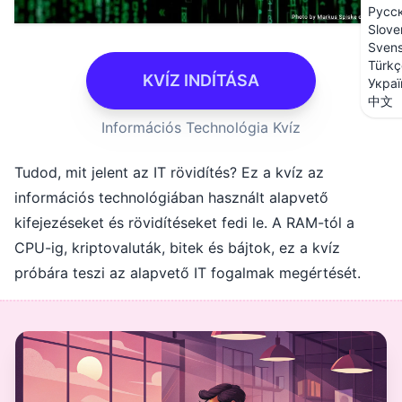
Русс
Slove
Sven
Türkç
KVÍZ INDÍTÁSA
Украї
中文
Információs Technológia Kvíz
Tudod, mit jelent az IT rövidítés? Ez a kvíz az
információs technológiában használt alapvető
kifejezéseket és rövidítéseket fedi le. A RAM-tól a
CPU-ig, kriptovaluták, bitek és bájtok, ez a kvíz
próbára teszi az alapvető IT fogalmak megértését.