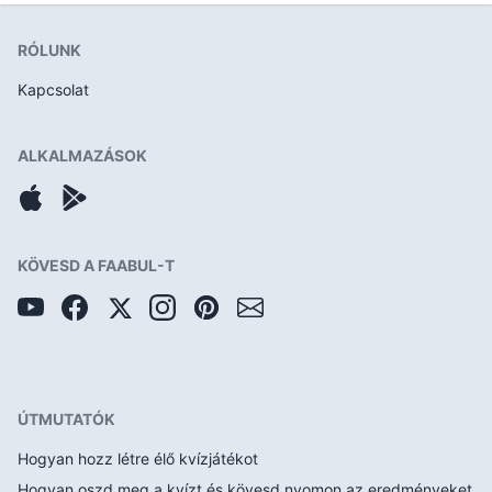
RÓLUNK
Kapcsolat
ALKALMAZÁSOK
KÖVESD A FAABUL-T
ÚTMUTATÓK
Hogyan hozz létre élő kvízjátékot
Hogyan oszd meg a kvízt és kövesd nyomon az eredményeket