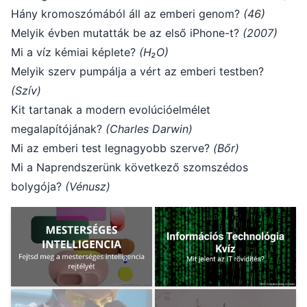
Hány kromoszómából áll az emberi genom?
(46)
Melyik évben mutatták be az első iPhone-t?
(2007)
Mi a víz kémiai képlete?
(H₂O)
Melyik szerv pumpálja a vért az emberi testben?
(Szív)
Kit tartanak a modern evolúcióelmélet
megalapítójának?
(Charles Darwin)
Mi az emberi test legnagyobb szerve?
(Bőr)
Mi a Naprendszerünk következő szomszédos
bolygója?
(Vénusz)