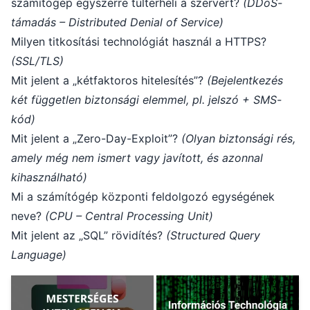
számítógép egyszerre túlterheli a szervert?
(DDoS-
támadás – Distributed Denial of Service)
Milyen titkosítási technológiát használ a HTTPS?
(SSL/TLS)
Mit jelent a „kétfaktoros hitelesítés”?
(Bejelentkezés
két független biztonsági elemmel, pl. jelszó + SMS-
kód)
Mit jelent a „Zero-Day-Exploit”?
(Olyan biztonsági rés,
amely még nem ismert vagy javított, és azonnal
kihasználható)
Mi a számítógép központi feldolgozó egységének
neve?
(CPU – Central Processing Unit)
Mit jelent az „SQL” rövidítés?
(Structured Query
Language)