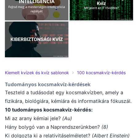
Kiemelt kvízek és kvíz sablonok
100 kocsmakvíz-kérdés
Tudományos kocsmakvíz-kérdések
Teszteld a tudásodat egy kocsmakvízben, amely a
fizikára, biológiára, kémiára és informatikára fókuszál.
10 tudományos kocsmakvíz-kérdés:
Mi az arany kémiai jele?
(Au)
Hány bolygó van a Naprendszerünkben?
(8)
Ki dolgozta ki a relativitáselméletet?
(Albert Einstein)