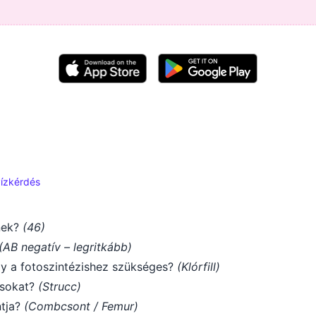
ízkérdés
nek?
(46)
(AB negatív – legritkább)
ly a fotoszintézishez szükséges?
(Klórfill)
ásokat?
(Strucc)
ntja?
(Combcsont / Femur)