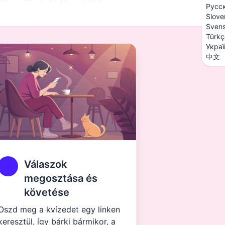
Русс
Slove
Sven
Türkç
Украї
中文
Válaszok
megosztása és
követése
Oszd meg a kvízedet egy linken
keresztül, így bárki bármikor, a