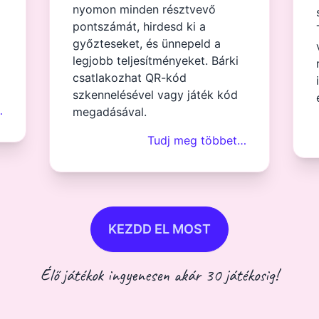
nyomon minden résztvevő
pontszámát, hirdesd ki a
győzteseket, és ünnepeld a
legjobb teljesítményeket. Bárki
csatlakozhat QR-kód
szkennelésével vagy játék kód
…
megadásával.
Tudj meg többet…
KEZDD EL MOST
Élő játékok ingyenesen akár 30 játékosig!