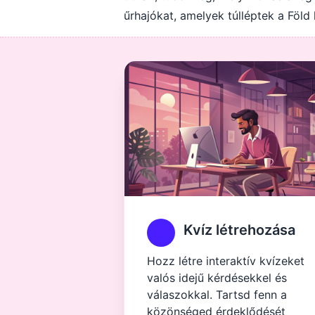
űrhajókat, amelyek túlléptek a Föld 
Kvíz létrehozása
Hozz létre interaktív kvízeket
valós idejű kérdésekkel és
válaszokkal. Tartsd fenn a
közönséged érdeklődését