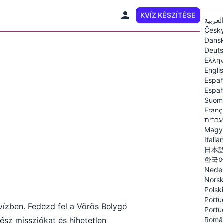
KVÍZ KÉSZÍTÉSE
HU
لعربية
Česk
Dans
Deut
Ελλη
Engli
Españ
Españ
Suom
Franç
עברית
Magy
Italia
日本
한국
Neder
Nors
Polski
Portu
kvízben. Fedezd fel a Vörös Bolygó
Portu
ész missziókat és hihetetlen
Româ