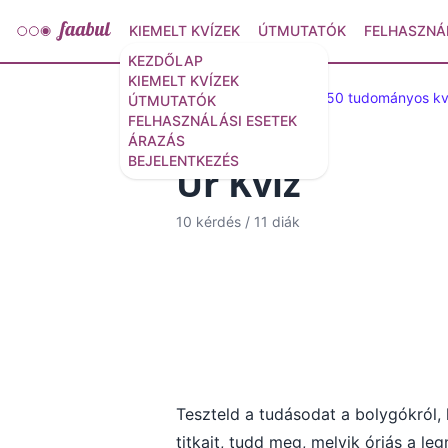
KIEMELT KVÍZEK
ÚTMUTATÓK
FELHASZNÁ
KEZDŐLAP
KIEMELT KVÍZEK
Kiválasztott kvízek
50 tudományos kv
ÚTMUTATÓK
FELHASZNÁLÁSI ESETEK
ÁRAZÁS
BEJELENTKEZÉS
Űr Kvíz
10 kérdés
/
11 diák
Teszteld a tudásodat a bolygókról, 
titkait, tudd meg, melyik óriás a 