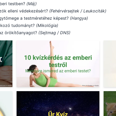
beri testben?
(Máj)
ozók elleni védekezésért?
(Fehérvérsejtek / Leukociták)
agytömege a testméretéhez képest?
(Hangya)
alkozó tudományt?
(Mikológia)
 az örökítőanyagot?
(Sejtmag / DNS)