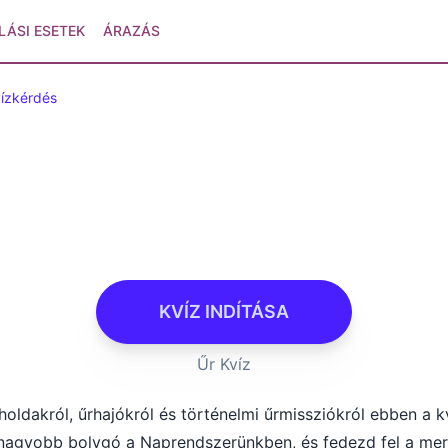
LÁSI ESETEK
ÁRAZÁS
ízkérdés
KVÍZ INDÍTÁSA
Űr Kvíz
holdakról, űrhajókról és történelmi űrmissziókról ebben a 
legnagyobb bolygó a Naprendszerünkben, és fedezd fel a mer