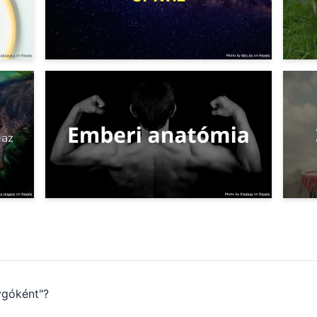
ygóként"?