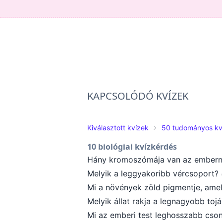
KAPCSOLÓDÓ KVÍZEK
Kiválasztott kvízek
50 tudományos kv
10 biológiai kvízkérdés
Hány kromoszómája van az ember
Melyik a leggyakoribb vércsoport?
Mi a növények zöld pigmentje, ame
Melyik állat rakja a legnagyobb toj
Mi az emberi test leghosszabb cso