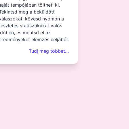
saját tempójában töltheti ki.
Tekintsd meg a beküldött
válaszokat, kövesd nyomon a
részletes statisztikákat valós
időben, és mentsd el az
eredményeket elemzés céljából.
Tudj meg többet…