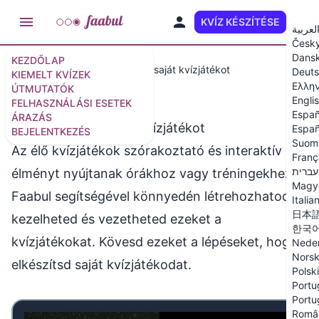
KVÍZ KÉSZÍTÉSE
HU
لعربية
Česk
Dans
KEZDŐLAP
Útmutatók
Hogyan vezess saját kvízjátékot
Deut
KIEMELT KVÍZEK
Ελλη
ÚTMUTATÓK
Engli
FELHASZNÁLÁSI ESETEK
Españ
ÁRAZÁS
Hogyan vezess saját kvízjátékot
Españ
BEJELENTKEZÉS
Suom
Az élő kvízjátékok szórakoztató és interaktív
Franç
עברית
élményt nyújtanak órákhoz vagy tréningekhez. A
Magy
Faabul segítségével könnyedén létrehozhatod,
Italia
日本
kezelheted és vezetheted ezeket a
한국
kvízjátékokat. Kövesd ezeket a lépéseket, hogy
Neder
Nors
elkészítsd saját kvízjátékodat.
Polski
Portu
Portu
Româ