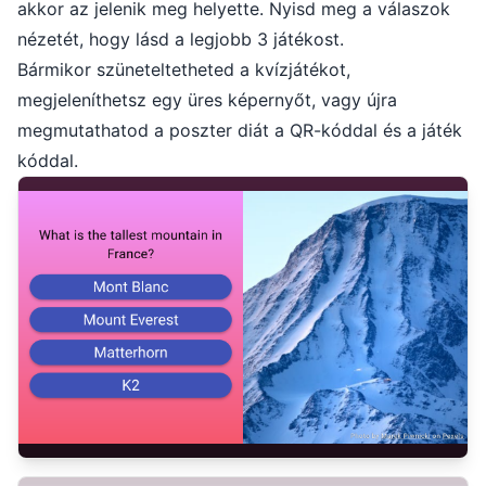
akkor az jelenik meg helyette. Nyisd meg a válaszok
nézetét, hogy lásd a legjobb 3 játékost.
Bármikor szüneteltetheted a kvízjátékot,
megjeleníthetsz egy üres képernyőt, vagy újra
megmutathatod a poszter diát a QR-kóddal és a játék
kóddal.