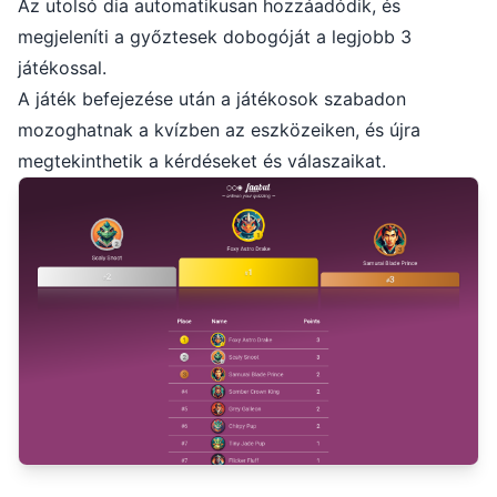
Az utolsó dia automatikusan hozzáadódik, és
megjeleníti a győztesek dobogóját a legjobb 3
játékossal.
A játék befejezése után a játékosok szabadon
mozoghatnak a kvízben az eszközeiken, és újra
megtekinthetik a kérdéseket és válaszaikat.