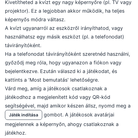
Kivetítheted a kvízt egy nagy képernyőre (pl. TV vagy
projektor). Ez a legjobban akkor működik, ha teljes
képernyős módra váltasz.
A kvízt ugyanarról az eszközről irányíthatod, vagy
használhatsz egy másik eszközt (pl. a telefonodat)
távirányítóként.
Ha a telefonodat távirányítóként szeretnéd használni,
győződj meg róla, hogy ugyanazon a fiókon vagy
bejelentkezve. Ezután válaszd ki a játékodat, és
kattints a 'Most bemutatás' lehetőségre.
Várd meg, amíg a játékosok csatlakoznak a
játékodhoz a megjelenített kód vagy QR-kód
segítségével, majd amikor készen állsz, nyomd meg a
gombot. A játékosok avatárjai
Játék indítása
megjelennek a képernyőn, ahogy csatlakoznak a
játékhoz.