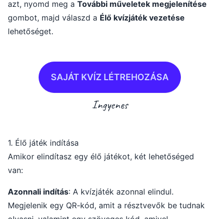
azt, nyomd meg a
További műveletek megjelenítése
gombot, majd válaszd a
Élő kvízjáték vezetése
lehetőséget.
SAJÁT KVÍZ LÉTREHOZÁSA
Ingyenes
1. Élő játék indítása
Amikor elindítasz egy élő játékot, két lehetőséged
van:
Azonnali indítás
:
A kvízjáték azonnal elindul.
Megjelenik egy QR-kód, amit a résztvevők be tudnak
olvasni, valamint egy szöveges kód, amivel