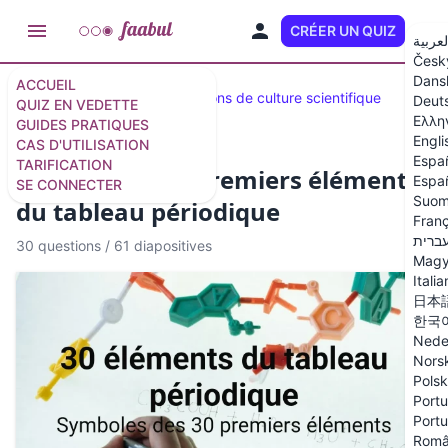
CRÉER UN QUIZ
FR
لعربية
Česk
Dans
ACCUEIL
Quiz en vedette
50 questions de culture scientifique
Deut
QUIZ EN VEDETTE
Ελλη
GUIDES PRATIQUES
Engli
CAS D'UTILISATION
Espa
TARIFICATION
Quiz sur les 30 premiers éléments
Españ
SE CONNECTER
Suom
du tableau périodique
Franç
ברית
30 questions
/
61 diapositives
Magy
Itali
日本
한국
Nede
Nors
Polsk
Portu
Portu
Rom