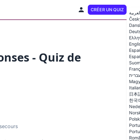
CRÉER UN QUIZ
FR
لعربية
Česk
Dans
Deut
Ελλη
Engli
Espa
onses - Quiz de
Españ
Suom
Franç
ברית
Magy
Itali
日本
한국
Nede
Nors
Polsk
Portu
 secours
Portu
Rom