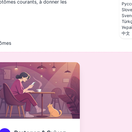
ptômes courants, à donner les
Русс
Slov
Sven
Türk
Укра
中文
tômes