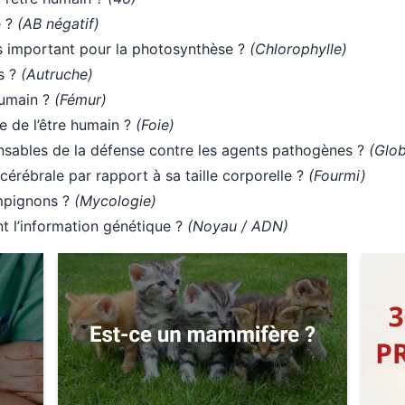
e ?
(AB négatif)
es important pour la photosynthèse ?
(Chlorophylle)
s ?
(Autruche)
humain ?
(Fémur)
e de l’être humain ?
(Foie)
nsables de la défense contre les agents pathogènes ?
(Glob
cérébrale par rapport à sa taille corporelle ?
(Fourmi)
mpignons ?
(Mycologie)
ent l’information génétique ?
(Noyau / ADN)