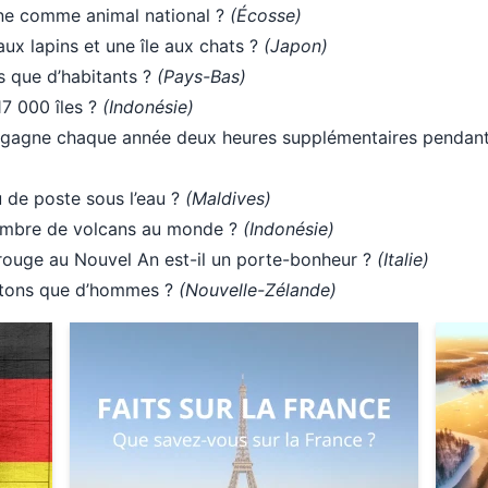
orne comme animal national ?
(Écosse)
aux lapins et une île aux chats ?
(Japon)
os que d’habitants ?
(Pays-Bas)
7 000 îles ?
(Indonésie)
qui gagne chaque année deux heures supplémentaires pendant
u de poste sous l’eau ?
(Maldives)
nombre de volcans au monde ?
(Indonésie)
rouge au Nouvel An est-il un porte-bonheur ?
(Italie)
outons que d’hommes ?
(Nouvelle-Zélande)