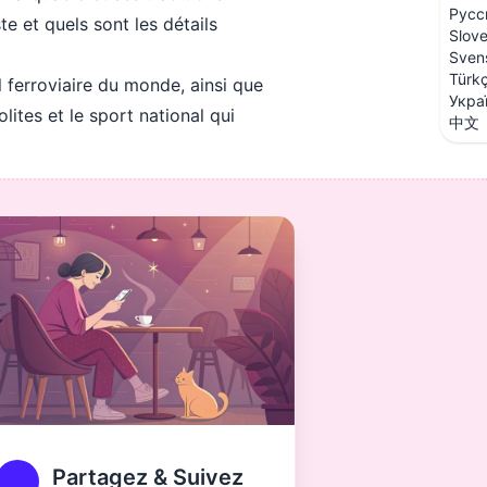
Русс
e et quels sont les détails
Slov
Sven
Türk
 ferroviaire du monde, ainsi que
Укра
ites et le sport national qui
中文
Partagez & Suivez