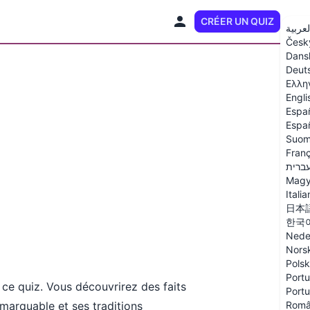
CRÉER UN QUIZ
FR
لعربية
Česk
Dans
Deut
Ελλη
Engli
Espa
Españ
Suom
Franç
ברית
Magy
Itali
日本
한국
Nede
Nors
Polsk
Portu
ce quiz. Vous découvrirez des faits
Portu
marquable et ses traditions
Rom