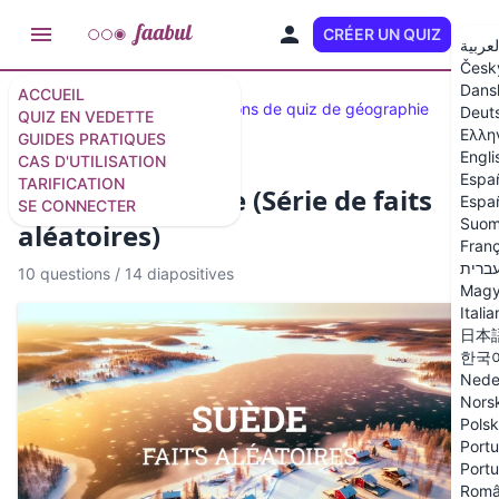
CRÉER UN QUIZ
FR
لعربية
Česk
Dans
ACCUEIL
Quiz en vedette
30 questions de quiz de géographie
Deut
QUIZ EN VEDETTE
Ελλη
GUIDES PRATIQUES
Engli
CAS D'UTILISATION
Espa
TARIFICATION
Quiz sur la Suède (Série de faits
Españ
SE CONNECTER
Suom
aléatoires)
Franç
ברית
10 questions
/
14 diapositives
Magy
Itali
日本
한국
Nede
Nors
Polsk
Portu
Portu
Rom