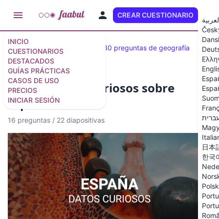
CREAR CUESTIONARIO
ES
لعربية
Česk
Dans
INICIO
Cuestionarios destacados
30 preguntas de geografía
Deut
CUESTIONARIOS
Ελλη
DESTACADOS
Engli
GUÍAS PRÁCTICAS
Espa
CASOS DE USO
Quiz de datos curiosos sobre
Españ
PRECIOS
Suom
España
INICIAR SESIÓN
Franç
ברית
16 preguntas
/
22 diapositivas
Magy
Itali
日本
한국
Nede
Nors
Polsk
Portu
Portu
Rom