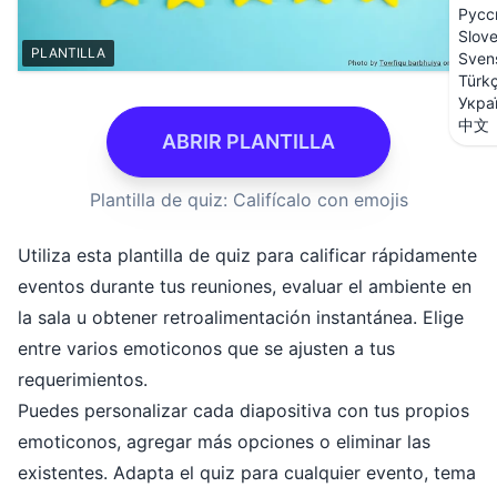
Русс
Slov
PLANTILLA
Sven
Türk
Укра
中文
ABRIR PLANTILLA
Plantilla de quiz: Califícalo con emojis
Utiliza esta plantilla de quiz para calificar rápidamente
eventos durante tus reuniones, evaluar el ambiente en
la sala u obtener retroalimentación instantánea. Elige
entre varios emoticonos que se ajusten a tus
requerimientos.
Puedes personalizar cada diapositiva con tus propios
emoticonos, agregar más opciones o eliminar las
existentes. Adapta el quiz para cualquier evento, tema