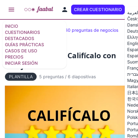
CREAR CUESTIONARIO
ES
لعربية
Česk
Dans
INICIO
Cuestionarios destacados
40 preguntas de negocios
Deut
CUESTIONARIOS
Ελλη
DESTACADOS
Engli
GUÍAS PRÁCTICAS
Espa
CASOS DE USO
Plantilla de quiz: Califícalo con
Españ
PRECIOS
Suom
emojis
INICIAR SESIÓN
Franç
ברית
PLANTILLA
5 preguntas
/
6 diapositivas
Magy
Itali
日本
한국
Nede
Nors
Polsk
Portu
Portu
Rom