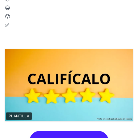
😐
🙂
✅
PLANTILLA