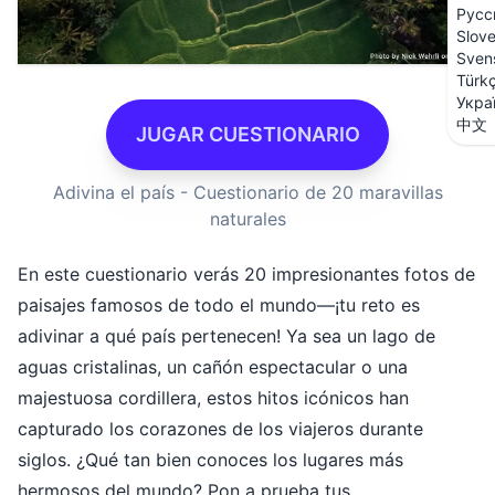
Русс
Slov
Sven
Türk
Укра
中文
JUGAR CUESTIONARIO
Adivina el país - Cuestionario de 20 maravillas
naturales
En este cuestionario verás 20 impresionantes fotos de
paisajes famosos de todo el mundo—¡tu reto es
adivinar a qué país pertenecen! Ya sea un lago de
aguas cristalinas, un cañón espectacular o una
majestuosa cordillera, estos hitos icónicos han
capturado los corazones de los viajeros durante
siglos. ¿Qué tan bien conoces los lugares más
hermosos del mundo? Pon a prueba tus