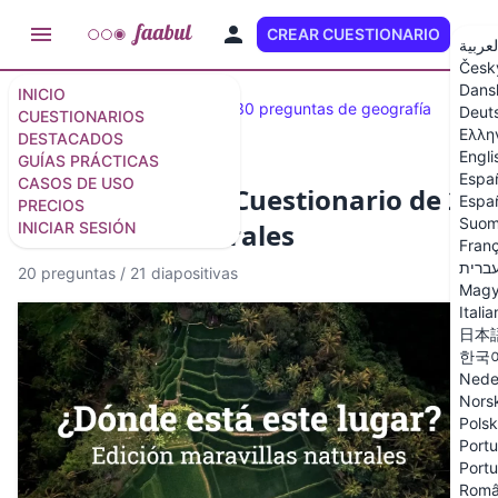
CREAR CUESTIONARIO
ES
لعربية
Česk
Dans
INICIO
Cuestionarios destacados
30 preguntas de geografía
Deut
CUESTIONARIOS
Ελλη
DESTACADOS
Engli
GUÍAS PRÁCTICAS
Espa
CASOS DE USO
Adivina el país - Cuestionario de 20
Españ
PRECIOS
Suom
maravillas naturales
INICIAR SESIÓN
Franç
ברית
20 preguntas
/
21 diapositivas
Magy
Itali
日本
한국
Nede
Nors
Polsk
Portu
Portu
Rom