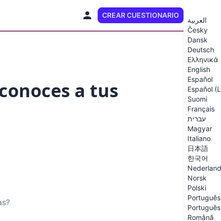
CREAR CUESTIONARIO
ES (LA)
العربية
Česky
Dansk
Deutsch
Ελληνικά
English
Español
 conoces a tus
Español (
Suomi
Français
עברית
Magyar
Italiano
日本語
한국어
Nederlan
Norsk
Polski
Português 
as?
Português 
Română