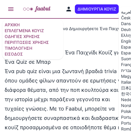
ΔΗΜΙΟΥΡΓΊΑ ΚΟΥΊΖ
EL
لعربية
Česk
Dans
ΑΡΧΙΚΉ
Περιπτώσεις Χρήσης
Πώς να Δημιουργήσετε Ένα Παιχνίδι Κου
Deut
ΕΠΙΛΕΓΜΈΝΑ ΚΟΥΊΖ
Ελλη
ΟΔΗΓΊΕΣ ΧΡΉΣΗΣ
Engli
ΠΕΡΙΠΤΏΣΕΙΣ ΧΡΉΣΗΣ
Espa
ΤΙΜΟΛΌΓΗΣΗ
Πώς να Δημιουργήσετε Ένα Παιχνίδι Κουίζ για
Espa
ΕΊΣΟΔΟΣ
Suom
Ένα Quiz σε Μπαρ
Fran
ברית
Ένα pub quiz είναι μια ζωντανή βραδιά trivia
Magy
όπου ομάδες φίλων απαντούν σε ερωτήσεις για
Itali
日本
διάφορα θέματα, από την ποπ κουλτούρα και
한국
την ιστορία μέχρι παράξενα γεγονότα και
Nede
Nors
τυχαίες γνώσεις. Με το Faabul, μπορείτε να
Polsk
Portu
δημιουργήσετε συναρπαστικά και διαδραστικά
Portu
κουίζ προσαρμοσμένα σε οποιοδήποτε θέμα ή
Rom