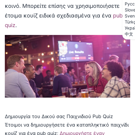
Русс
κοινό. Μπορείτε επίσης να χρησιμοποιήσετε
Slov
έτοιμα κουίζ ειδικά σχεδιασμένα για ένα
pub
Sven
Türk
quiz
.
Укра
中文
Δημιουργία του Δικού σας Παιχνιδιού Pub Quiz
Έτοιμοι να δημιουργήσετε ένα καταπληκτικό παιχνίδι
κουίζ για ένα pub quiz;
Δημιουργήστε έναν