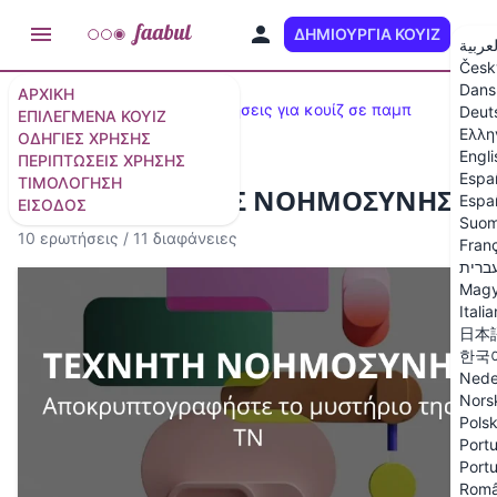
ΔΗΜΙΟΥΡΓΊΑ ΚΟΥΊΖ
EL
لعربية
Česk
Dans
ΑΡΧΙΚΉ
Δημοφιλή κουίζ
100 ερωτήσεις για κουίζ σε παμπ
Deut
ΕΠΙΛΕΓΜΈΝΑ ΚΟΥΊΖ
Ελλη
ΟΔΗΓΊΕΣ ΧΡΉΣΗΣ
Engli
ΠΕΡΙΠΤΏΣΕΙΣ ΧΡΉΣΗΣ
Espa
ΤΙΜΟΛΌΓΗΣΗ
ΚΟΥΙΖ ΤΕΧΝΗΤΗΣ ΝΟΗΜΟΣΥΝΗΣ
Espa
ΕΊΣΟΔΟΣ
Suom
10 ερωτήσεις
/
11 διαφάνειες
Fran
ברית
Magy
Itali
日本
한국
Nede
Nors
Polsk
Portu
Portu
Rom