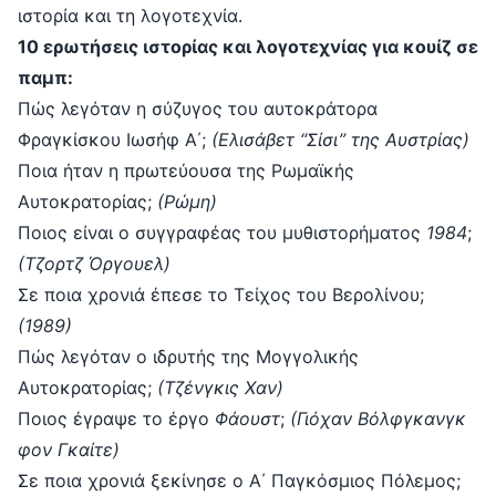
ιστορία και τη λογοτεχνία.
10 ερωτήσεις ιστορίας και λογοτεχνίας για κουίζ σε
παμπ:
Πώς λεγόταν η σύζυγος του αυτοκράτορα
Φραγκίσκου Ιωσήφ Α΄;
(Ελισάβετ “Σίσι” της Αυστρίας)
Ποια ήταν η πρωτεύουσα της Ρωμαϊκής
Αυτοκρατορίας;
(Ρώμη)
Ποιος είναι ο συγγραφέας του μυθιστορήματος
1984
;
(Τζορτζ Όργουελ)
Σε ποια χρονιά έπεσε το Τείχος του Βερολίνου;
(1989)
Πώς λεγόταν ο ιδρυτής της Μογγολικής
Αυτοκρατορίας;
(Τζένγκις Χαν)
Ποιος έγραψε το έργο
Φάουστ
;
(Γιόχαν Βόλφγκανγκ
φον Γκαίτε)
Σε ποια χρονιά ξεκίνησε ο Α΄ Παγκόσμιος Πόλεμος;