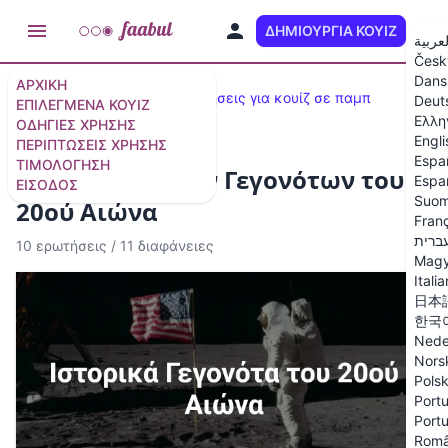
ΔΗΜΙΟΥΡΓΊΑ ΚΟΥΊΖ
EL
لعربية
Česk
Dans
ΑΡΧΙΚΉ
Δημοφιλή κουίζ
100 ερωτήσεις για κουίζ σε παμπ
Deut
ΕΠΙΛΕΓΜΈΝΑ ΚΟΥΊΖ
Ελλη
ΟΔΗΓΊΕΣ ΧΡΉΣΗΣ
Engli
ΠΕΡΙΠΤΏΣΕΙΣ ΧΡΉΣΗΣ
Espa
ΤΙΜΟΛΌΓΗΣΗ
Κουίζ Ιστορικών Γεγονότων του
Espa
ΕΊΣΟΔΟΣ
Suom
20ού Αιώνα
Fran
ברית
10 ερωτήσεις
/
11 διαφάνειες
Magy
Itali
日本
한국
Nede
Nors
Polsk
Portu
Portu
Rom