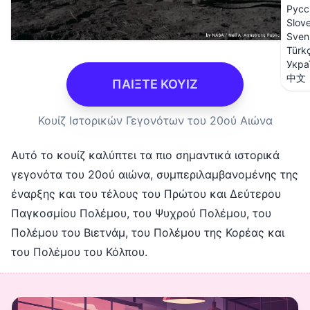
Русс
Slov
Sven
Türk
Укра
中文
ΠΑΙΞΤΕ ΚΟΥΙΖ
Κουίζ Ιστορικών Γεγονότων του 20ού Αιώνα
Αυτό το κουίζ καλύπτει τα πιο σημαντικά ιστορικά
γεγονότα του 20ού αιώνα, συμπεριλαμβανομένης της
έναρξης και του τέλους του Πρώτου και Δεύτερου
Παγκοσμίου Πολέμου, του Ψυχρού Πολέμου, του
Πολέμου του Βιετνάμ, του Πολέμου της Κορέας και
του Πολέμου του Κόλπου.