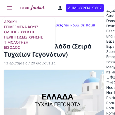
ΔΗΜΙΟΥΡΓΊΑ ΚΟΥΊΖ
EL
لعربية
Česk
Dans
ΑΡΧΙΚΉ
Δημοφιλή κουίζ
100 ερωτήσεις για κουίζ σε παμπ
Deut
ΕΠΙΛΕΓΜΈΝΑ ΚΟΥΊΖ
Ελλη
ΟΔΗΓΊΕΣ ΧΡΉΣΗΣ
Engli
ΠΕΡΙΠΤΏΣΕΙΣ ΧΡΉΣΗΣ
Espa
ΤΙΜΟΛΌΓΗΣΗ
Κουίζ για την Ελλάδα (Σειρά
Espa
ΕΊΣΟΔΟΣ
Suom
Τυχαίων Γεγονότων)
Fran
ברית
13 ερωτήσεις
/
20 διαφάνειες
Magy
Itali
日本
한국
Nede
Nors
Polsk
Portu
Portu
Rom