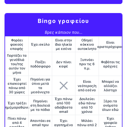
Bingo γραφείου
Βρες κάποιον που...
Φοράει
Είναι στην
Οδηγεί
Είναι
φακούς
Έχει σκύλο
ίδια ηλικία
κόκκινο
αριστερόχειρας
επαφής
με εσένα
αυτοκίνητο
Γιορτάζει τα
γενέθλιά
Ξυπνάει
Παίζει
Δεν πίνει
Φοβάται τις
του/της
πριν τις 6
ποδόσφαιρο
καφέ
αράχνες
αυτόν τον
π.μ.
μήνα
Έχει
Πηγαίνει για
Είναι
Μπορεί να
επισκεφτεί
ύπνο μετά
νεότερος/η
αλλάξει
πάνω από
τα
από εσένα
λάστιχο
30 χώρες
μεσάνυχτα
Έχει πάνω
Δουλεύει
Πηγαίνει
Ξέρει τα
Έχει τρέξει
από 100
εδώ πάνω
στη δουλειά
ονόματα
(ημι)μαραθώνιο
αδιάβαστα
από 10
με τα πόδια
όλων εδώ
email
χρόνια
Πίνει πάνω
Έχει
Απαντάει σε
Έχει
Μιλάει
από 4
γραφείο
email πριν
αγαπημένο
πάνω από 2
καφέδες
όρθιας