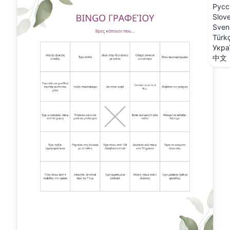
Русс
Slov
Sven
Türk
Укра
中文