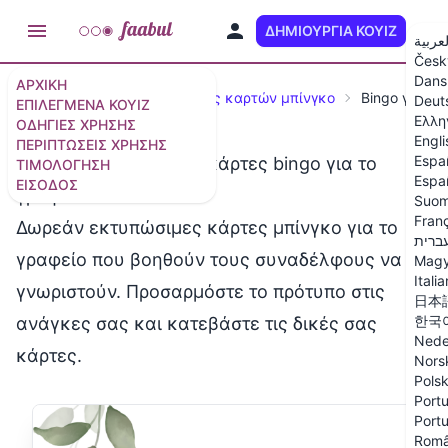
ΔΗΜΙΟΥΡΓΊΑ ΚΟΥΊΖ
EL
لعربية
Česk
Dans
ΑΡΧΙΚΉ
Οδηγοί
Δωρεάν δημιουργός καρτών μπίνγκο
Bingo γραφε
Deut
ΕΠΙΛΕΓΜΈΝΑ ΚΟΥΊΖ
Ελλη
ΟΔΗΓΊΕΣ ΧΡΉΣΗΣ
Engli
ΠΕΡΙΠΤΏΣΕΙΣ ΧΡΉΣΗΣ
Espa
Δωρεάν εκτυπώσιμες κάρτες bingo για το
ΤΙΜΟΛΌΓΗΣΗ
Espa
ΕΊΣΟΔΟΣ
γραφείο
Suom
Fran
Δωρεάν εκτυπώσιμες κάρτες μπίνγκο για το
ברית
γραφείο που βοηθούν τους συναδέλφους να
Magy
Itali
γνωριστούν. Προσαρμόστε το πρότυπο στις
日本
한국
ανάγκες σας και κατεβάστε τις δικές σας
Nede
κάρτες.
Nors
Polsk
Portu
Portu
Rom