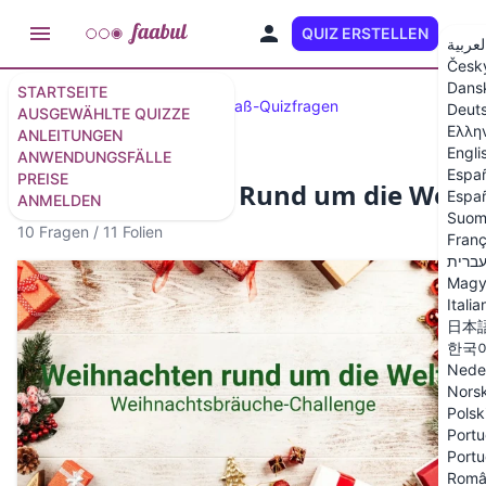
QUIZ ERSTELLEN
DE
لعربية
Česk
Dans
STARTSEITE
Ausgewählte Quizze
33 Spaß-Quizfragen
Deut
AUSGEWÄHLTE QUIZZE
Ελλη
ANLEITUNGEN
Engli
ANWENDUNGSFÄLLE
Espa
PREISE
Weihnachtsquiz: Rund um die Welt
Españ
ANMELDEN
Suom
10 Fragen
/
11 Folien
Franç
ברית
Magy
Italia
日本
한국
Nede
Nors
Polsk
Portu
Portu
Româ