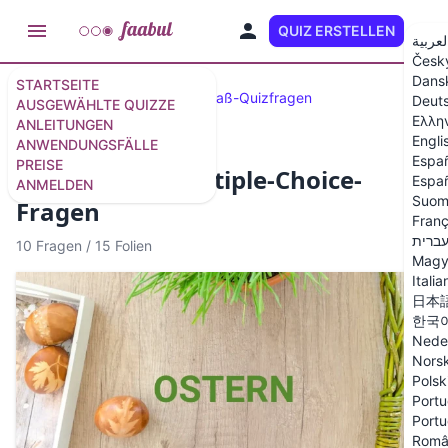
QUIZ ERSTELLEN
DE
لعربية
Česk
Dans
STARTSEITE
Ausgewählte Quizze
33 Spaß-Quizfragen
Deut
AUSGEWÄHLTE QUIZZE
Ελλη
ANLEITUNGEN
Engli
ANWENDUNGSFÄLLE
Espa
PREISE
Oster-Quiz – Multiple-Choice-
Españ
ANMELDEN
Suom
Fragen
Franç
ברית
10 Fragen
/
15 Folien
Magy
Italia
日本
한국
Nede
Nors
Polsk
Portu
Portu
Româ