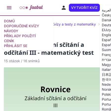
VYTVOŘIT KVÍZ
CS
لعربية
Česk
Dans
DOMŮ
Doporučené kvízy a testy
Kvízy a testy z matematiky
Rovn
Deut
DOPORUČENÉ KVÍZY
Ελλη
NÁVODY
Engli
PŘÍKLADY POUŽITÍ
Españ
CENÍK
Rovnice - Základní sčítání a
Españ
PŘIHLÁSIT SE
Suom
odčítání III - matematický test
Franç
עברית
15 otázek
/
16 snímků
Magy
Italia
日本
한국
Nede
Nors
Polsk
Portu
Portu
Româ