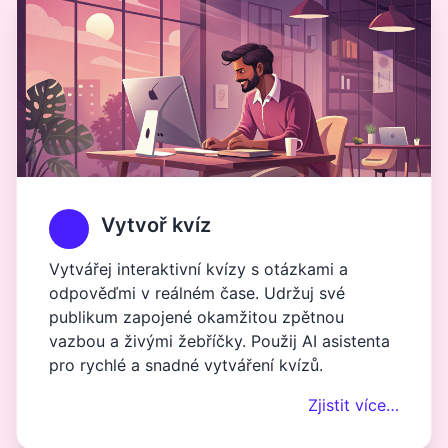
Vytvoř kvíz
Vytvářej interaktivní kvízy s otázkami a
odpověďmi v reálném čase. Udržuj své
publikum zapojené okamžitou zpětnou
vazbou a živými žebříčky. Použij AI asistenta
pro rychlé a snadné vytváření kvízů.
Zjistit více…