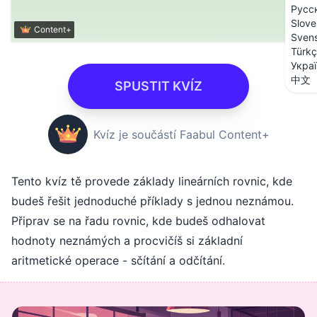
Русс
Slove
Content+
Sven
Türk
Укра
中文
SPUSTIT KVÍZ
Kvíz je součástí Faabul Content+
Tento kvíz tě provede základy lineárních rovnic, kde
budeš řešit jednoduché příklady s jednou neznámou.
Připrav se na řadu rovnic, kde budeš odhalovat
hodnoty neznámých a procvičíš si základní
aritmetické operace - sčítání a odčítání.