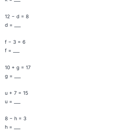
12 − d = 8
d = ___
f − 3 = 6
f = ___
10 + g = 17
g = ___
u + 7 = 15
u = ___
8 − h = 3
h = ___