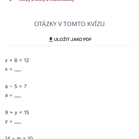
OTÁZKY V TOMTO KVÍZU
ULOŽIT JAKO PDF
x + 8 = 12
x = ___
a − 5 = 7
a = ___
9 + y = 15
y = ___
14 − m = 10