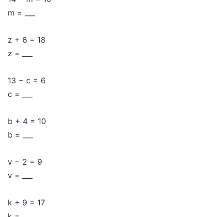
m = ___
z + 6 = 18
z = ___
13 − c = 6
c = ___
b + 4 = 10
b = ___
v − 2 = 9
v = ___
k + 9 = 17
k = ___