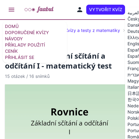
VYTVOŘIT KVÍZ
CS
لعربية
Česk
Dans
DOMŮ
Doporučené kvízy a testy
Kvízy a testy z matematiky
Rovn
Deut
DOPORUČENÉ KVÍZY
Ελλη
NÁVODY
Engli
PŘÍKLADY POUŽITÍ
Españ
CENÍK
Rovnice - Základní sčítání a
Españ
PŘIHLÁSIT SE
Suom
odčítání I - matematický test
Franç
עברית
15 otázek
/
16 snímků
Magy
Italia
日本
한국
Nede
Nors
Polsk
Portu
Portu
Româ