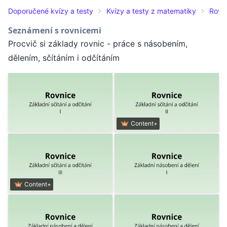
Doporučené kvízy a testy
Kvízy a testy z matematiky
Rovn
Seznámení s rovnicemi
Procvič si základy rovnic - práce s násobením,
dělením, sčítáním i odčítáním
Content+
Content+