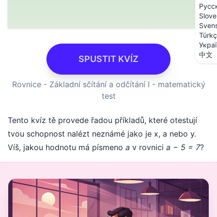
Русс
Slove
Sven
Türk
Укра
中文
SPUSTIT KVÍZ
Rovnice - Základní sčítání a odčítání I - matematický
test
Tento kvíz tě provede řadou příkladů, které otestují
tvou schopnost nalézt neznámé jako je x, a nebo y.
Víš, jakou hodnotu má písmeno
a
v rovnici
a − 5 = 7
?