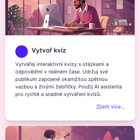
Vytvoř kvíz
Vytvářej interaktivní kvízy s otázkami a
odpověďmi v reálném čase. Udržuj své
publikum zapojené okamžitou zpětnou
vazbou a živými žebříčky. Použij AI asistenta
pro rychlé a snadné vytváření kvízů.
Zjistit více…