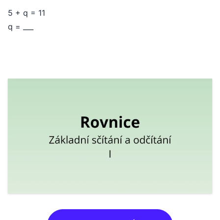
5 + q = 11
q = ___