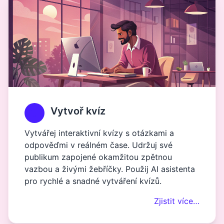
Vytvoř kvíz
Vytvářej interaktivní kvízy s otázkami a
odpověďmi v reálném čase. Udržuj své
publikum zapojené okamžitou zpětnou
vazbou a živými žebříčky. Použij AI asistenta
pro rychlé a snadné vytváření kvízů.
Zjistit více…