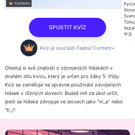
Content+
Русс
Slove
Sven
Türk
SPUSTIT KVÍZ
Укра
中文
Kvíz je součástí Faabul Content+
Otestuj si své znalosti o zdvojených hláskách v
druhém dílu kvízu, který je určen pro žáky 5. třídy.
Kvíz se zaměřuje na správné používání zdvojených
hlásek v různých slovech. Budeš mít za úkol určit,
jestli se hláska zdvojuje ve slovech jako "vi_a" nebo
"ti_í".