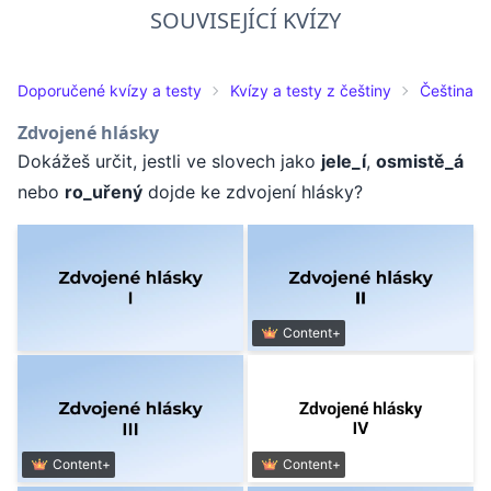
SOUVISEJÍCÍ KVÍZY
Doporučené kvízy a testy
Kvízy a testy z češtiny
Čeština pr
Zdvojené hlásky
Dokážeš určit, jestli ve slovech jako
jele_í
,
osmistě_á
nebo
ro_uřený
dojde ke zdvojení hlásky?
Content+
Content+
Content+