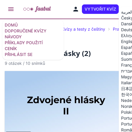
VYTVOŘIT KVÍZ
CS
لعربية
Česk
Dans
DOMŮ
Doporučené kvízy a testy
Kvízy a testy z češtiny
Pravopis 
Deut
DOPORUČENÉ KVÍZY
Ελλη
NÁVODY
Engli
PŘÍKLADY POUŽITÍ
Españ
CENÍK
Kvíz: Zdvojené hlásky (2)
Españ
PŘIHLÁSIT SE
Suom
9 otázek
/
10 snímků
Franç
עברית
Magy
Italia
日本
한국
Nede
Nors
Polsk
Portu
Portu
Româ