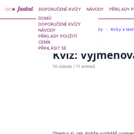
DOPORUČENÉ KVÍZY
NÁVODY
PŘÍKLADY P
DOMŮ
DOPORUČENÉ KVÍZY
Doporučené kvízy a testy
Kvízy a test
NÁVODY
PŘÍKLADY POUŽITÍ
CENÍK
PŘIHLÁSIT SE
Kvíz: Vyjmenova
10 otázek
/
11 snímků
Otestuj si, jak dobře ovládáš vyjmen