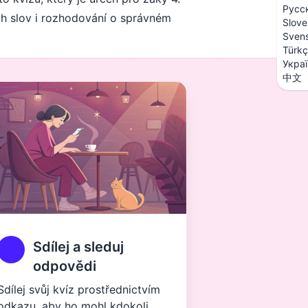
Русс
ch slov i rozhodování o správném
Slove
Sven
Türk
Укра
中文
Sdílej a sleduj
odpovědi
Sdílej svůj kvíz prostřednictvím
odkazu, aby ho mohl kdokoli