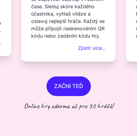
čase. Sleduj skóre každého
účastníka, vyhlaš vítěze a
oslavuj nejlepší hráče. Každý se
o
může připojit naskenováním QR
.
kódu nebo zadáním kódu hry.
…
Zjistit více…
ZAČNI TEĎ
Online hry zdarma až pro 30 hráčů!