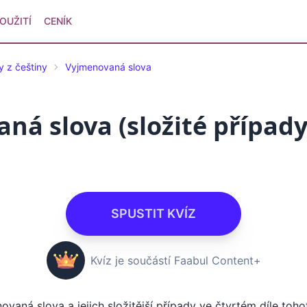
OUŽITÍ
CENÍK
y z češtiny
Vyjmenovaná slova
ná slova (složité případy)
SPUSTIT KVÍZ
Kvíz je součástí Faabul Content+
ovaná slova a jejich složitější případy ve čtvrtém díle toho