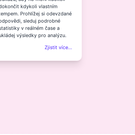
dokončit kdykoli vlastním
tempem. Prohlížej si odevzdané
odpovědi, sleduj podrobné
statistiky v reálném čase a
ukládej výsledky pro analýzu.
Zjistit více…