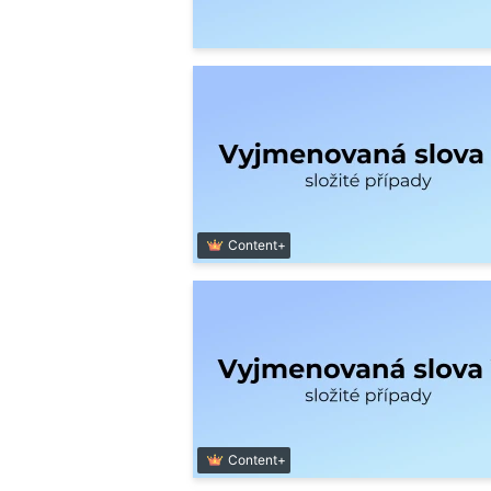
Content+
Content+