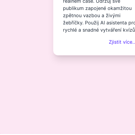
reálném čase. Udržuj své
publikum zapojené okamžitou
zpětnou vazbou a živými
žebříčky. Použij AI asistenta pr
rychlé a snadné vytváření kvízů
Zjistit více