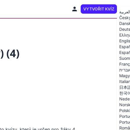
VYTVOŘIT KVÍZ
CS
لعربية
Česk
Dans
Deut
Ελλη
Engli
Españ
 (4)
Españ
Suom
Franç
עברית
Magy
Italia
日本
한국
Nede
Nors
Polsk
Portu
Portu
Româ
to kvízu, který je určen pro žáky 4.