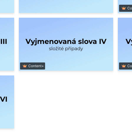
Co
Content+
Co