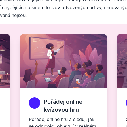
ání chybějících písmen do slov odvozených od vyjmenovaný
ovaná nejsou.
Pořádej online
kvízovou hru
Pořádej online hru a sleduj, jak
se odpovědi objevují v reálném