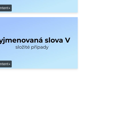
ntent+
ntent+