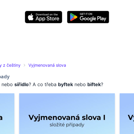
y z češtiny
Vyjmenovaná slova
pady
nebo
siřidlo
? A co třeba
byftek
nebo
biftek
?