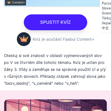
Content+
Русс
Slove
Sven
Türk
SPUSTIT KVÍZ
Укра
中文
Kvíz je součástí Faabul Content+
Otestuj si své znalosti v oblasti vyjmenovaných slov
po V ve čtvrtém díle tohoto tématu. Kvíz je určen pro
žáky 3. třídy a zaměřuje se na správné použití i/í a y/ý
v různých slovech. Příklady otázek zahrnují slova jako
"bezv_sledný", "v_ceméně" nebo "v_heň".