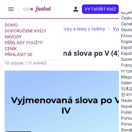
VYTVOŘIT KVÍZ
CS
لعربية
Česk
Dans
DOMŮ
Doporučené kvízy a testy
Kvízy a testy z češtiny
Vyjmenov
Deut
DOPORUČENÉ KVÍZY
Ελλη
NÁVODY
Engli
PŘÍKLADY POUŽITÍ
Españ
CENÍK
Kvíz: Vyjmenovaná slova po V (4)
Españ
PŘIHLÁSIT SE
Suom
10 otázek
/
11 snímků
Franç
עברית
Magy
Italia
日本
한국
Nede
Nors
Polsk
Portu
Portu
Româ