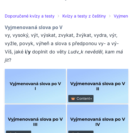
Doporučené kvízy a testy
Kvízy a testy z češtiny
Vyjmenov
Vyjmenovaná slova po V
vy, vysoký, výt, výskat, zvykat, žvýkat, vydra, výr,
vyžle, povyk, výheň a slova s předponou vy- a vý-
Víš, jaké
i
/
y
doplnit do věty
Ludv_k nevěděl, kam má
jit
?
Content+