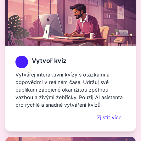
Vytvoř kvíz
Vytvářej interaktivní kvízy s otázkami a
odpověďmi v reálném čase. Udržuj své
publikum zapojené okamžitou zpětnou
vazbou a živými žebříčky. Použij AI asistenta
pro rychlé a snadné vytváření kvízů.
Zjistit více…