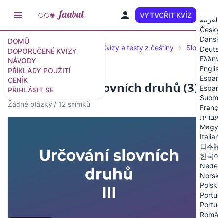
VYTVOŘIT KVÍZ
CS
لعربية
Česk
Dans
DOMŮ
Doporučené kvízy a testy
Kvízy a testy z češtiny
Slovní dr
Deut
DOPORUČENÉ KVÍZY
Ελλη
NÁVODY
Engli
PŘÍKLADY POUŽITÍ
Españ
CENÍK
Kvíz: Určování slovních druhů (3)
Españ
PŘIHLÁSIT SE
Suom
Žádné otázky
/
12 snímků
Franç
עברית
Magy
Italia
日本
한국
Nede
Nors
Polsk
Portu
Portu
Româ