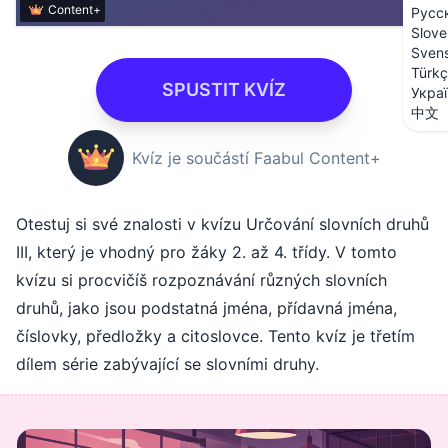
Content+
Русс
Slove
Sven
Türk
SPUSTIT KVÍZ
Укра
中文
Kvíz je součástí Faabul Content+
Otestuj si své znalosti v kvízu Určování slovních druhů
III, který je vhodný pro žáky 2. až 4. třídy. V tomto
kvízu si procvičíš rozpoznávání různých slovních
druhů, jako jsou podstatná jména, přídavná jména,
číslovky, předložky a citoslovce. Tento kvíz je třetím
dílem série zabývající se slovními druhy.