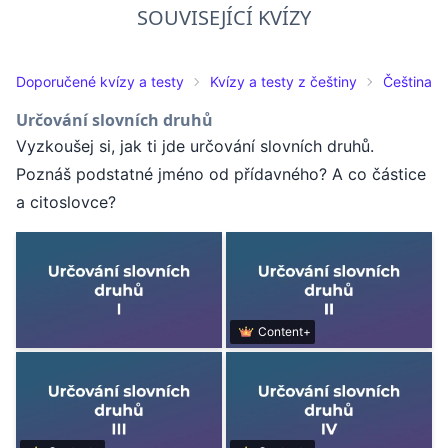
SOUVISEJÍCÍ KVÍZY
Doporučené kvízy a testy
Kvízy a testy z češtiny
Čeština pr
Určování slovních druhů
Vyzkoušej si, jak ti jde určování slovních druhů.
Poznáš podstatné jméno od přídavného? A co částice
a citoslovce?
Content+