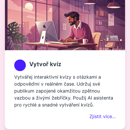
Vytvoř kvíz
Vytvářej interaktivní kvízy s otázkami a
odpověďmi v reálném čase. Udržuj své
publikum zapojené okamžitou zpětnou
vazbou a živými žebříčky. Použij AI asistenta
pro rychlé a snadné vytváření kvízů.
Zjistit více…