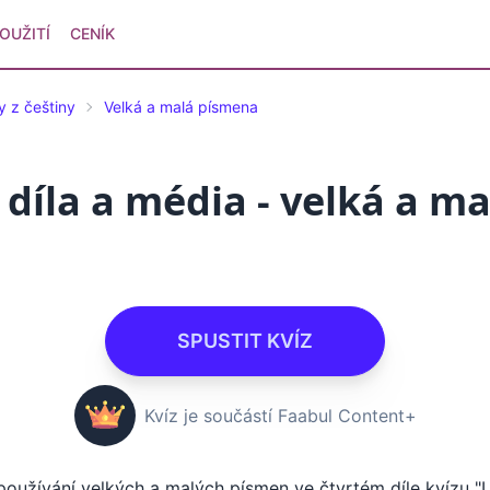
OUŽITÍ
CENÍK
y z češtiny
Velká a malá písmena
díla a média - velká a ma
SPUSTIT KVÍZ
Kvíz je součástí Faabul Content+
o používání velkých a malých písmen ve čtvrtém díle kvízu "