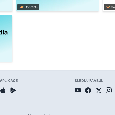
Content+
Co
APLIKACE
SLEDUJ FAABUL