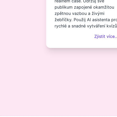
reálném čase. Udržuj své
publikum zapojené okamžitou
zpětnou vazbou a živými
žebříčky. Použij AI asistenta pr
rychlé a snadné vytváření kvízů
Zjistit více