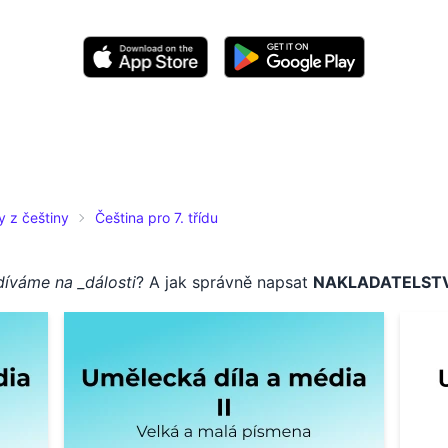
y z češtiny
Čeština pro 7. třídu
díváme na _dálosti
? A jak správně napsat
NAKLADATELSTV