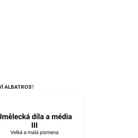
Í ALBATROS
?