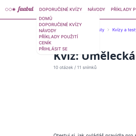
DOPORUČENÉ KVÍZY
NÁVODY
PŘÍKLADY P
DOMŮ
DOPORUČENÉ KVÍZY
Doporučené kvízy a testy
Kvízy a test
NÁVODY
PŘÍKLADY POUŽITÍ
CENÍK
PŘIHLÁSIT SE
Kvíz: Umělecká 
10 otázek
/
11 snímků
Otestuj si, jak ovládáš pravidla pr