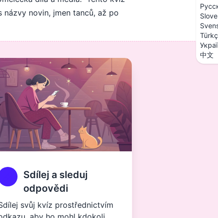
Русс
s názvy novin, jmen tanců, až po
Slove
Sven
Türk
Укра
中文
Sdílej a sleduj
odpovědi
Sdílej svůj kvíz prostřednictvím
odkazu, aby ho mohl kdokoli