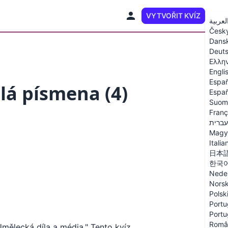
VYTVOŘIT KVÍZ
CS
لعربية
Česk
Dans
Deut
Ελλη
Engli
Españ
lá písmena (4)
Españ
Suom
Franç
עברית
Magy
Italia
日本
한국
Nede
Nors
Polsk
Portu
Portu
Româ
Umělecká díla a média." Tento kvíz