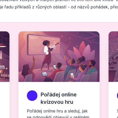
uje řadu příkladů z různých oblastí - od názvů pohádek, pře
Pořádej online
kvízovou hru
Pořádej online hru a sleduj, jak
se odpovědi objevují v reálném