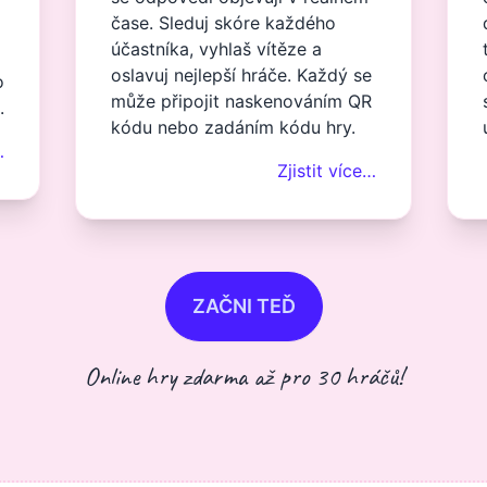
čase. Sleduj skóre každého
účastníka, vyhlaš vítěze a
oslavuj nejlepší hráče. Každý se
o
může připojit naskenováním QR
.
kódu nebo zadáním kódu hry.
…
Zjistit více…
ZAČNI TEĎ
Online hry zdarma až pro 30 hráčů!