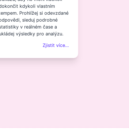
dokončit kdykoli vlastním
tempem. Prohlížej si odevzdané
odpovědi, sleduj podrobné
statistiky v reálném čase a
ukládej výsledky pro analýzu.
Zjistit více…