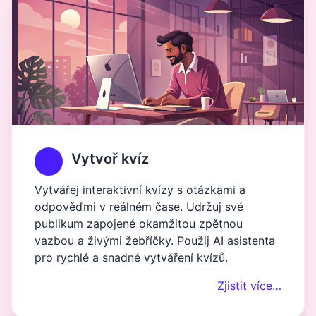
Vytvoř kvíz
Vytvářej interaktivní kvízy s otázkami a
odpověďmi v reálném čase. Udržuj své
publikum zapojené okamžitou zpětnou
vazbou a živými žebříčky. Použij AI asistenta
pro rychlé a snadné vytváření kvízů.
Zjistit více…