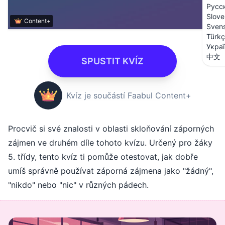
Русс
Slove
Content+
Sven
Türk
Укра
中文
SPUSTIT KVÍZ
Kvíz je součástí Faabul Content+
Procvič si své znalosti v oblasti skloňování záporných
zájmen ve druhém díle tohoto kvízu. Určený pro žáky
5. třídy, tento kvíz ti pomůže otestovat, jak dobře
umíš správně používat záporná zájmena jako "žádný",
"nikdo" nebo "nic" v různých pádech.