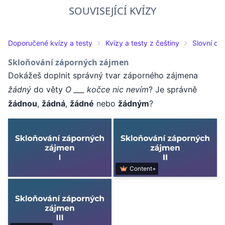
SOUVISEJÍCÍ KVÍZY
Doporučené kvízy a testy
Kvízy a testy z češtiny
Slovní dr
Skloňování záporných zájmen
Dokážeš doplnit správný tvar záporného zájmena
žádný
do věty
O ___ kočce nic nevím
? Je správně
žádnou
,
žádná
,
žádné
nebo
žádným
?
Content+