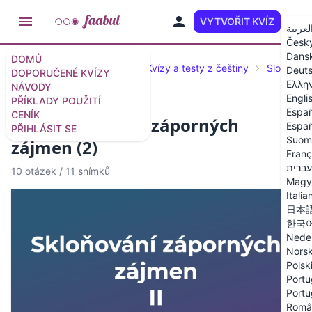
VYTVOŘIT KVÍZ
CS
لعربية
Česk
Dans
DOMŮ
Doporučené kvízy a testy
Kvízy a testy z češtiny
Slovní dr
Deut
DOPORUČENÉ KVÍZY
Ελλη
NÁVODY
Engli
PŘÍKLADY POUŽITÍ
Españ
CENÍK
Kvíz: Skloňování záporných
Españ
PŘIHLÁSIT SE
Suom
zájmen (2)
Franç
עברית
10 otázek
/
11 snímků
Magy
Italia
日本
한국
Nede
Nors
Polsk
Portu
Portu
Româ