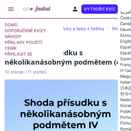
VYTVOŘIT KVÍZ
CS
لعربية
Česk
Dans
DOMŮ
Doporučené kvízy a testy
Kvízy a testy z češtiny
Shoda př
Deut
DOPORUČENÉ KVÍZY
Ελλη
NÁVODY
Engli
PŘÍKLADY POUŽITÍ
Españ
CENÍK
Kvíz: Shoda přísudku s
Españ
PŘIHLÁSIT SE
Suom
několikanásobným podmětem (4)
Franç
עברית
10 otázek
/
11 snímků
Magy
Italia
日本
한국
Nede
Nors
Polsk
Portu
Portu
Româ