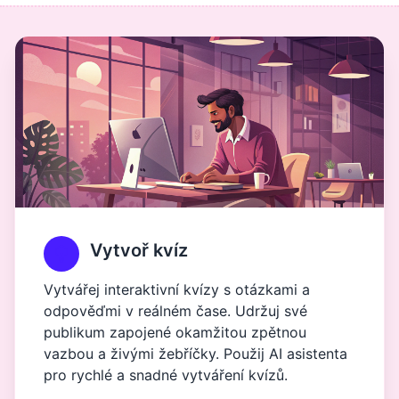
Vytvoř kvíz
Vytvářej interaktivní kvízy s otázkami a
odpověďmi v reálném čase. Udržuj své
publikum zapojené okamžitou zpětnou
vazbou a živými žebříčky. Použij AI asistenta
pro rychlé a snadné vytváření kvízů.