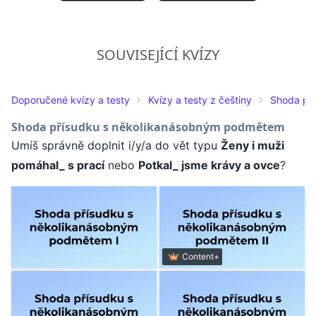
SOUVISEJÍCÍ KVÍZY
Doporučené kvízy a testy
Kvízy a testy z češtiny
Shoda př
Shoda přísudku s několikanásobným podmětem
Umíš správně doplnit i/y/a do vět typu
Ženy i muži
pomáhal_ s prací
nebo
Potkal_ jsme krávy a ovce
?
Content+