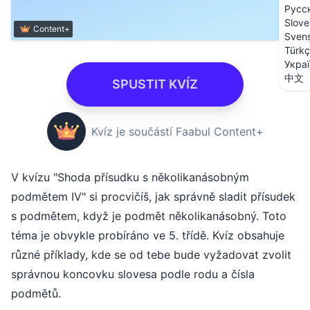
Русс
Slove
Content+
Sven
Türk
Укра
中文
SPUSTIT KVÍZ
Kvíz je součástí Faabul Content+
V kvízu "Shoda přísudku s několikanásobným
podmětem IV" si procvičíš, jak správně sladit přísudek
s podmětem, když je podmět několikanásobný. Toto
téma je obvykle probíráno ve 5. třídě. Kvíz obsahuje
různé příklady, kde se od tebe bude vyžadovat zvolit
správnou koncovku slovesa podle rodu a čísla
podmětů.