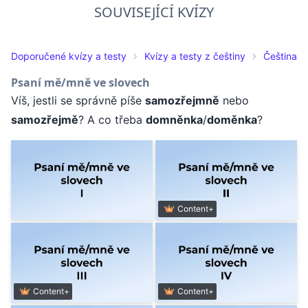
SOUVISEJÍCÍ KVÍZY
Doporučené kvízy a testy
Kvízy a testy z češtiny
Čeština pr
Psaní mě/mně ve slovech
Víš, jestli se správně píše
samozřejmně
nebo
samozřejmě
? A co třeba
domněnka
/
doměnka
?
Content+
Content+
Content+