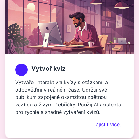
Vytvoř kvíz
Vytvářej interaktivní kvízy s otázkami a
odpověďmi v reálném čase. Udržuj své
publikum zapojené okamžitou zpětnou
vazbou a živými žebříčky. Použij AI asistenta
pro rychlé a snadné vytváření kvízů.
Zjistit více…