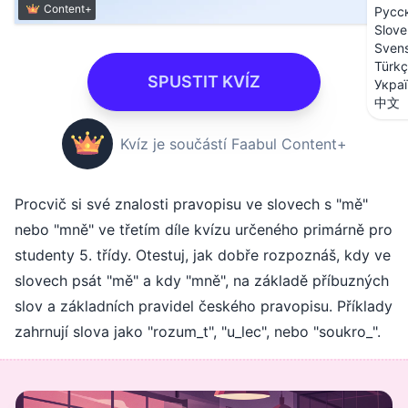
Content+
Русс
Slove
Sven
Türk
SPUSTIT KVÍZ
Укра
中文
Kvíz je součástí Faabul Content+
Procvič si své znalosti pravopisu ve slovech s "mě"
nebo "mně" ve třetím díle kvízu určeného primárně pro
studenty 5. třídy. Otestuj, jak dobře rozpoznáš, kdy ve
slovech psát "mě" a kdy "mně", na základě příbuzných
slov a základních pravidel českého pravopisu. Příklady
zahrnují slova jako "rozum_t", "u_lec", nebo "soukro_".