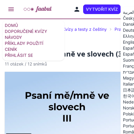
VYTVOŘIT KVÍZ
CS
لعربية
Česk
Dans
DOMŮ
Doporučené kvízy a testy
Kvízy a testy z češtiny
Pravopis 
Deut
DOPORUČENÉ KVÍZY
Ελλη
NÁVODY
Engli
PŘÍKLADY POUŽITÍ
Españ
CENÍK
Kvíz: Psaní mě/mně ve slovech (3)
Españ
PŘIHLÁSIT SE
Suom
11 otázek
/
12 snímků
Franç
עברית
Magy
Italia
日本
한국
Nede
Nors
Polsk
Portu
Portu
Româ