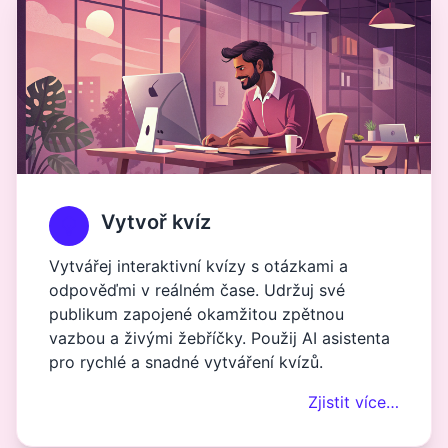
Vytvoř kvíz
Vytvářej interaktivní kvízy s otázkami a
odpověďmi v reálném čase. Udržuj své
publikum zapojené okamžitou zpětnou
vazbou a živými žebříčky. Použij AI asistenta
pro rychlé a snadné vytváření kvízů.
Zjistit více…