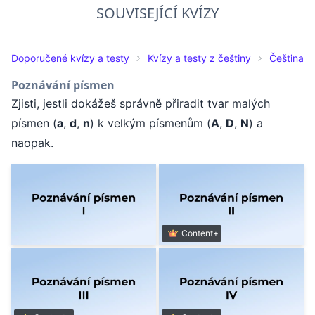
SOUVISEJÍCÍ KVÍZY
Doporučené kvízy a testy
Kvízy a testy z češtiny
Čeština pr
Poznávání písmen
Zjisti, jestli dokážeš správně přiradit tvar malých
písmen (
a
,
d
,
n
) k velkým písmenům (
A
,
D
,
N
) a
naopak.
Content+