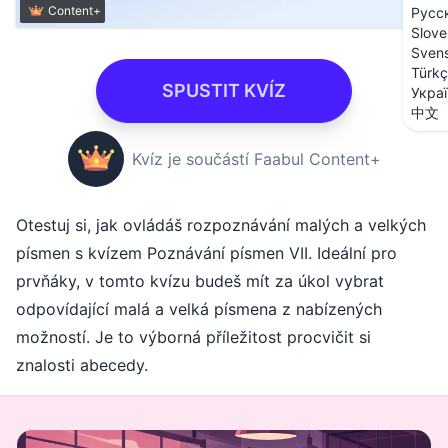
Content+
Русс
Slove
Sven
Türk
SPUSTIT KVÍZ
Укра
中文
Kvíz je součástí Faabul Content+
Otestuj si, jak ovládáš rozpoznávání malých a velkých
písmen s kvízem Poznávání písmen VII. Ideální pro
prvňáky, v tomto kvízu budeš mít za úkol vybrat
odpovídající malá a velká písmena z nabízených
možností. Je to výborná příležitost procvičit si
znalosti abecedy.