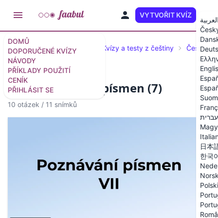
VYTVOŘIT KVÍZ
CS
لعربية
Česk
Dans
DOMŮ
Doporučené kvízy a testy
Kvízy a testy z češtiny
Čeština pr
Deut
DOPORUČENÉ KVÍZY
Ελλη
NÁVODY
Engli
PŘÍKLADY POUŽITÍ
Españ
CENÍK
Kvíz: Poznávání písmen (7)
Españ
PŘIHLÁSIT SE
Suom
10 otázek
/
11 snímků
Franç
עברית
Magy
Italia
日本
한국
Nede
Nors
Polsk
Portu
Portu
Româ