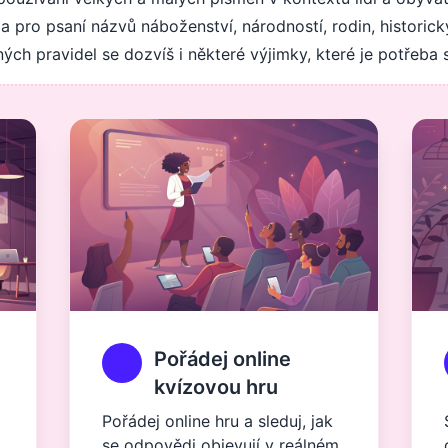
dla pro psaní názvů náboženství, národností, rodin, historic
ných pravidel se dozvíš i některé výjimky, které je potřeba
Pořádej online
kvízovou hru
Pořádej online hru a sleduj, jak
se odpovědi objevují v reálném