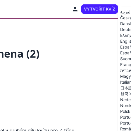
VYTVOŘIT KVÍZ
CS
لعربية
Česk
Dans
Deut
Ελλη
Engli
Españ
mena (2)
Españ
Suom
Franç
עברית
Magy
Italia
日本
한국
Nede
Nors
Polsk
Portu
Portu
Româ
l v druhém dílu kvízu pro 7. třídu.