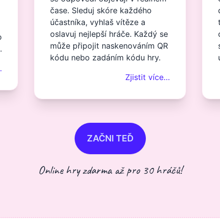
čase. Sleduj skóre každého
účastníka, vyhlaš vítěze a
oslavuj nejlepší hráče. Každý se
o
může připojit naskenováním QR
.
kódu nebo zadáním kódu hry.
…
Zjistit více…
ZAČNI TEĎ
Online hry zdarma až pro 30 hráčů!