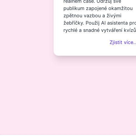
reálném čase. Udržuj své
publikum zapojené okamžitou
zpětnou vazbou a živými
žebříčky. Použij AI asistenta pr
rychlé a snadné vytváření kvízů
Zjistit více