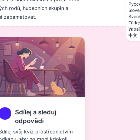
Русс
kých rodů, hudebních skupin a
Slove
 si zapamatovat.
Sven
Türk
Укра
中文
Sdílej a sleduj
odpovědi
Sdílej svůj kvíz prostřednictvím
odkazu, aby ho mohl kdokoli