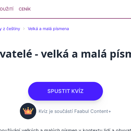
OUŽITÍ
CENÍK
y z češtiny
Velká a malá písmena
yvatelé - velká a malá pís
SPUSTIT KVÍZ
Kvíz je součástí Faabul Content+
používání velkých a malých písmen v kontextu lidí a obyvate