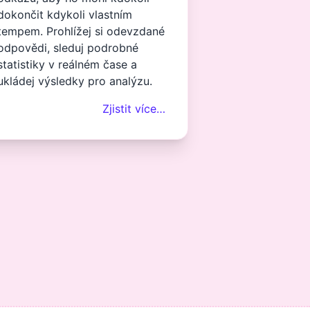
dokončit kdykoli vlastním
tempem. Prohlížej si odevzdané
odpovědi, sleduj podrobné
statistiky v reálném čase a
ukládej výsledky pro analýzu.
Zjistit více…