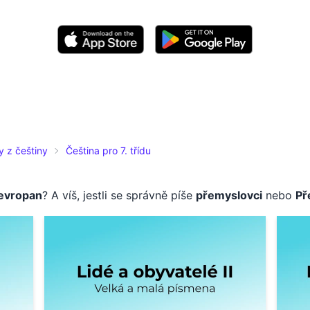
y z češtiny
Čeština pro 7. třídu
evropan
? A víš, jestli se správně píše
přemyslovci
nebo
Př