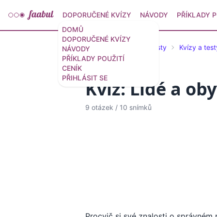
DOPORUČENÉ KVÍZY
NÁVODY
PŘÍKLADY P
DOMŮ
DOPORUČENÉ KVÍZY
Doporučené kvízy a testy
Kvízy a test
NÁVODY
PŘÍKLADY POUŽITÍ
CENÍK
PŘIHLÁSIT SE
Kvíz: Lidé a ob
9 otázek
/
10 snímků
Procvič si své znalosti o správném 