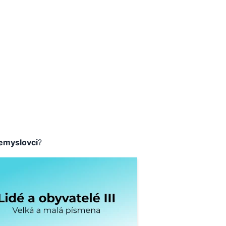
emyslovci
?