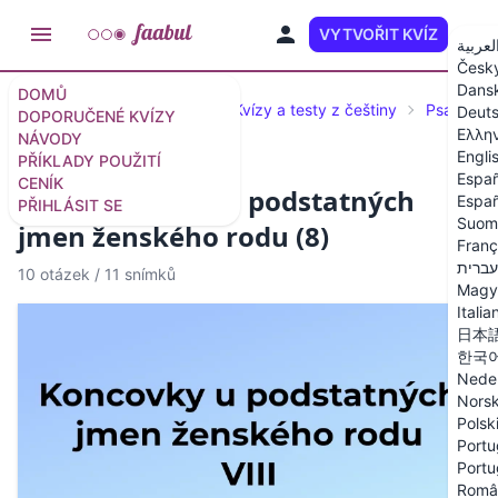
VYTVOŘIT KVÍZ
CS
لعربية
Česk
Dans
DOMŮ
Doporučené kvízy a testy
Kvízy a testy z češtiny
Psaní i/y
Deut
DOPORUČENÉ KVÍZY
Ελλη
NÁVODY
Engli
PŘÍKLADY POUŽITÍ
Españ
CENÍK
Kvíz: Koncovky u podstatných
Españ
PŘIHLÁSIT SE
Suom
jmen ženského rodu (8)
Franç
עברית
10 otázek
/
11 snímků
Magy
Italia
日本
한국
Nede
Nors
Polsk
Portu
Portu
Româ