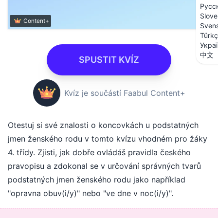
Русс
Slove
Content+
Sven
Türk
Укра
中文
SPUSTIT KVÍZ
Kvíz je součástí Faabul Content+
Otestuj si své znalosti o koncovkách u podstatných
jmen ženského rodu v tomto kvízu vhodném pro žáky
4. třídy. Zjisti, jak dobře ovládáš pravidla českého
pravopisu a zdokonal se v určování správných tvarů
podstatných jmen ženského rodu jako například
"opravna obuv(i/y)" nebo "ve dne v noc(i/y)".