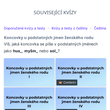
SOUVISEJÍCÍ KVÍZY
Doporučené kvízy a testy
Kvízy a testy z češtiny
Čeština pr
Koncovky u podstatných jmen ženského rodu
Víš, jaká koncovka se píše v podstatných jménech
jako
hus_
,
myšm_
nebo
sol_
?
Content+