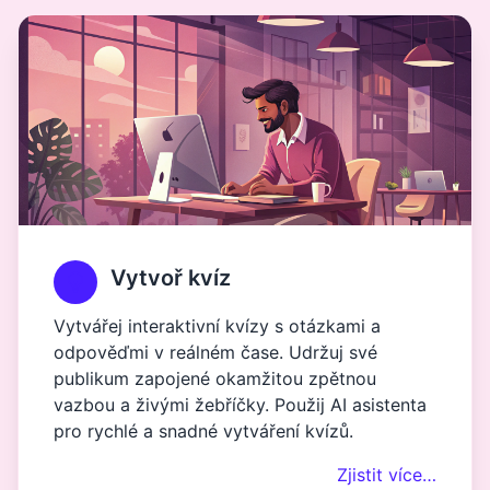
Vytvoř kvíz
Vytvářej interaktivní kvízy s otázkami a
odpověďmi v reálném čase. Udržuj své
publikum zapojené okamžitou zpětnou
vazbou a živými žebříčky. Použij AI asistenta
pro rychlé a snadné vytváření kvízů.
Zjistit více…