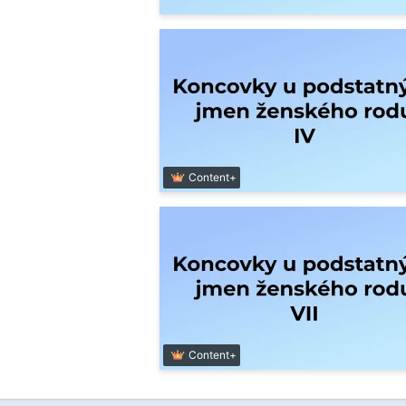
Content+
Content+