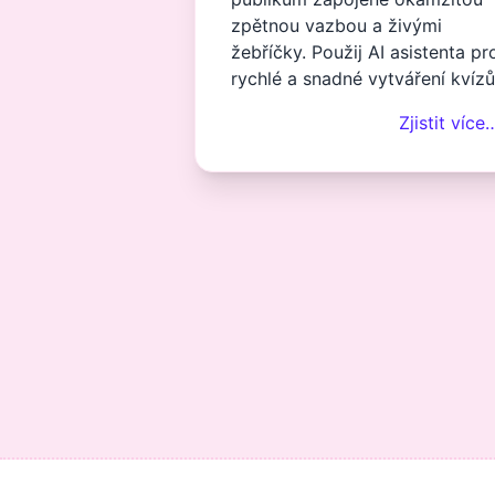
zpětnou vazbou a živými
žebříčky. Použij AI asistenta pr
rychlé a snadné vytváření kvízů
Zjistit více