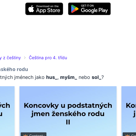
y z češtiny
Čeština pro 4. třídu
nského rodu
atných jménech jako
hus_
,
myšm_
nebo
sol_
?
Content+
Co