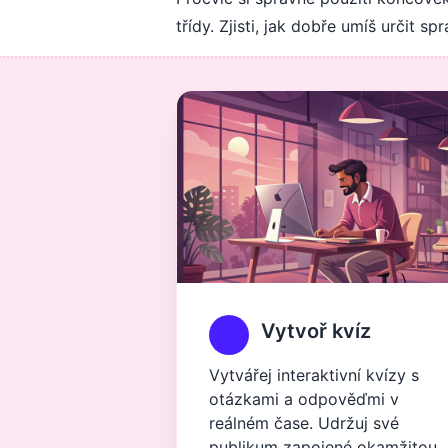
třídy. Zjisti, jak dobře umíš určit 
Vytvoř kvíz
Vytvářej interaktivní kvízy s
otázkami a odpověďmi v
reálném čase. Udržuj své
publikum zapojené okamžitou