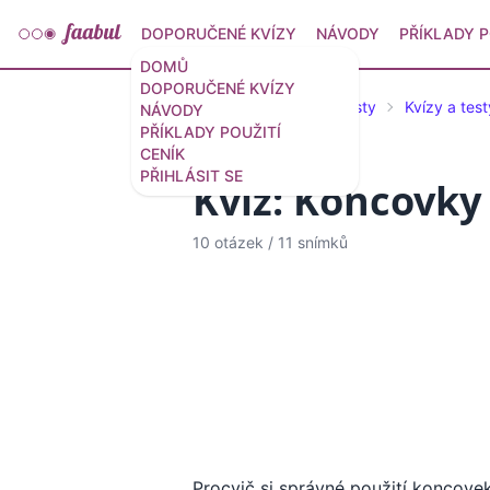
DOPORUČENÉ KVÍZY
NÁVODY
PŘÍKLADY P
DOMŮ
DOPORUČENÉ KVÍZY
Doporučené kvízy a testy
Kvízy a test
NÁVODY
PŘÍKLADY POUŽITÍ
CENÍK
PŘIHLÁSIT SE
Kvíz: Koncovky
10 otázek
/
11 snímků
Procvič si správné použití koncovek