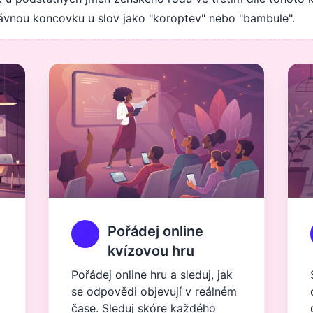
správnou koncovku u slov jako "koroptev" nebo "bambule".
Pořádej online
kvízovou hru
Pořádej online hru a sleduj, jak
se odpovědi objevují v reálném
čase. Sleduj skóre každého