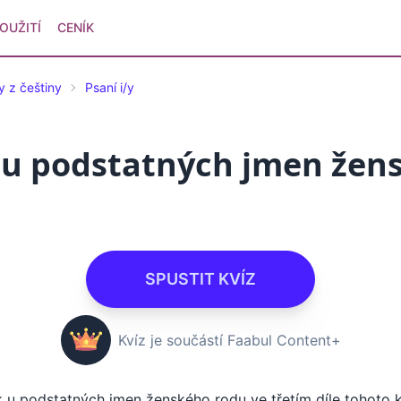
OUŽITÍ
CENÍK
y z češtiny
Psaní i/y
 u podstatných jmen žens
SPUSTIT KVÍZ
Kvíz je součástí Faabul Content+
 u podstatných jmen ženského rodu ve třetím díle tohoto kv