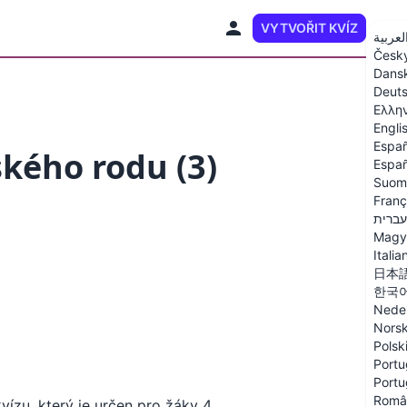
VYTVOŘIT KVÍZ
CS
لعربية
Česk
Dans
Deut
Ελλη
Engli
Españ
kého rodu (3)
Españ
Suom
Franç
עברית
Magy
Italia
日本
한국
Nede
Nors
Polsk
Portu
Portu
Româ
ízu, který je určen pro žáky 4.