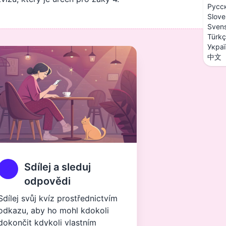
Русс
Slove
Sven
Türk
Укра
中文
Sdílej a sleduj
odpovědi
Sdílej svůj kvíz prostřednictvím
odkazu, aby ho mohl kdokoli
dokončit kdykoli vlastním