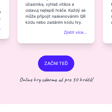
účastníka, vyhlaš vítěze a
oslavuj nejlepší hráče. Každý se
o
může připojit naskenováním QR
.
kódu nebo zadáním kódu hry.
…
Zjistit více…
ZAČNI TEĎ
Online hry zdarma až pro 30 hráčů!