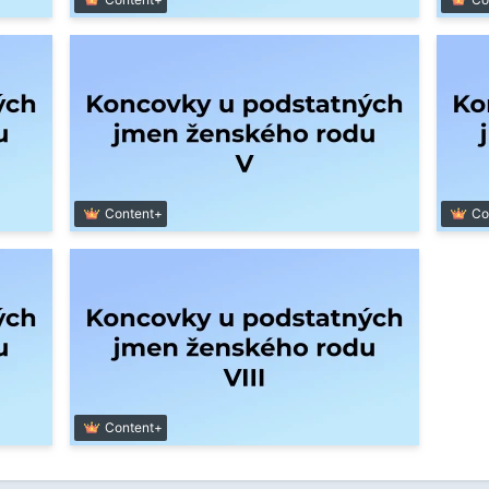
Content+
Co
Content+