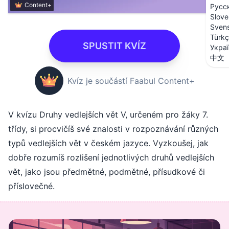
Content+
Русс
Slove
Sven
Türk
SPUSTIT KVÍZ
Укра
中文
Kvíz je součástí Faabul Content+
V kvízu Druhy vedlejších vět V, určeném pro žáky 7.
třídy, si procvičíš své znalosti v rozpoznávání různých
typů vedlejších vět v českém jazyce. Vyzkoušej, jak
dobře rozumíš rozlišení jednotlivých druhů vedlejších
vět, jako jsou předmětné, podmětné, přísudkové či
příslovečné.