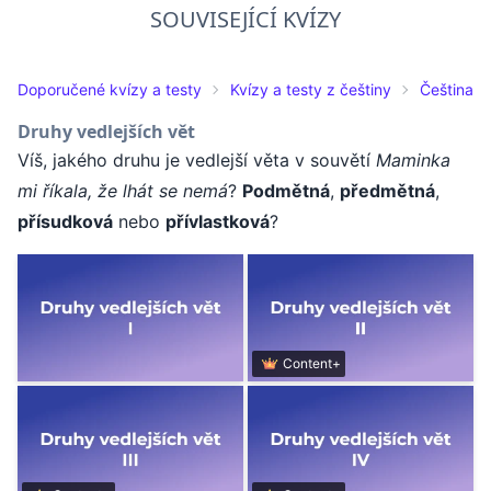
SOUVISEJÍCÍ KVÍZY
Doporučené kvízy a testy
Kvízy a testy z češtiny
Čeština pr
Druhy vedlejších vět
Víš, jakého druhu je vedlejší věta v souvětí
Maminka
mi říkala, že lhát se nemá
?
Podmětná
,
předmětná
,
přísudková
nebo
přívlastková
?
Content+