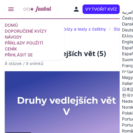
VYTVOŘIT KVÍZ
CS
لعربية
Česk
Dans
DOMŮ
Doporučené kvízy a testy
Kvízy a testy z češtiny
Stavba vě
Deut
DOPORUČENÉ KVÍZY
Ελλη
NÁVODY
Engli
PŘÍKLADY POUŽITÍ
Españ
CENÍK
Kvíz: Druhy vedlejších vět (5)
Españ
PŘIHLÁSIT SE
Suom
8 otázek
/
9 snímků
Franç
עברית
Magy
Italia
日本
한국
Nede
Nors
Polsk
Portu
Portu
Româ