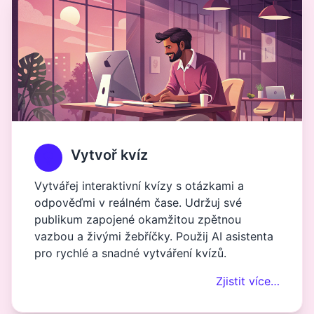
Vytvoř kvíz
Vytvářej interaktivní kvízy s otázkami a
odpověďmi v reálném čase. Udržuj své
publikum zapojené okamžitou zpětnou
vazbou a živými žebříčky. Použij AI asistenta
pro rychlé a snadné vytváření kvízů.
Zjistit více…