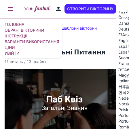
СТВОРИТИ ВІКТОРИНУ
UK
لعربية
Česk
Dans
ГОЛОВНА
Рекомендовані вікторини та шаблони вікторин
Deut
ОБРАНІ ВІКТОРИНИ
Ελλη
ІНСТРУКЦІЇ
Engli
ВАРІАНТИ ВИКОРИСТАННЯ
Españ
ЦІНИ
Паб Квіз - Загальні Питання
Españ
УВІЙТИ
Suom
11 питань
/
13 слайдів
Franç
עברית
Magy
Italia
日本
한국
Nede
Nors
Polsk
Portu
Portu
Româ