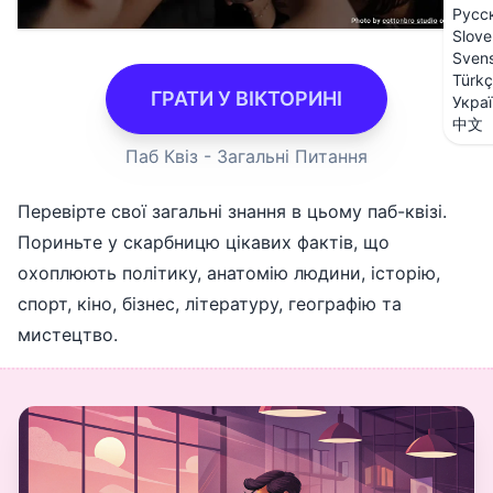
Русс
Slove
Sven
Türk
ГРАТИ У ВІКТОРИНІ
Укра
中文
Паб Квіз - Загальні Питання
Перевірте свої загальні знання в цьому паб-квізі.
Пориньте у скарбницю цікавих фактів, що
охоплюють політику, анатомію людини, історію,
спорт, кіно, бізнес, літературу, географію та
мистецтво.