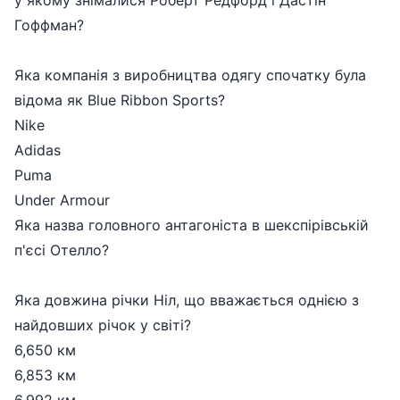
у якому знімалися Роберт Редфорд і Дастін
Гоффман?
Яка компанія з виробництва одягу спочатку була
відома як Blue Ribbon Sports?
Nike
Adidas
Puma
Under Armour
Яка назва головного антагоніста в шекспірівській
п'єсі Отелло?
Яка довжина річки Ніл, що вважається однією з
найдовших річок у світі?
6,650 км
6,853 км