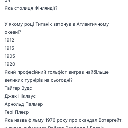
34
Яка столиця Фінляндії?
У якому році Титанік затонув в Атлантичному
океані?
1912
1915
1905
1920
Який професійний гольфіст виграв найбільше
великих турнірів на сьогодні?
Тайгер Вудс
Джек Ніклаус
Арнольд Палмер
Гері Плеєр
Яка назва фільму 1976 року про скандал Вотергейт,