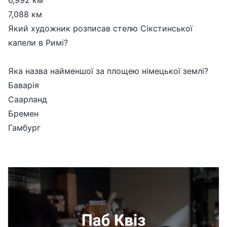
6,992 км
7,088 км
Який художник розписав стелю Сікстинської
капели в Римі?
Яка назва найменшої за площею німецької землі?
Баварія
Саарланд
Бремен
Гамбург