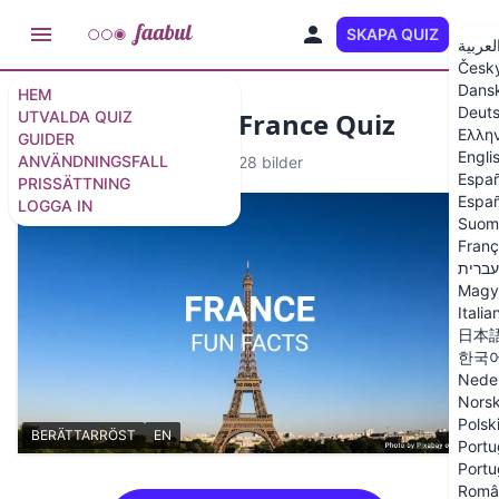
SKAPA QUIZ
SV
لعربية
Česk
Dans
HEM
Deut
Fun Facts About France Quiz
UTVALDA QUIZ
Ελλη
GUIDER
Engli
ANVÄNDNINGSFALL
Berättat quiz
·
14 frågor
/
28 bilder
Españ
PRISSÄTTNING
Españ
LOGGA IN
Suom
Franç
עברית
Magy
Italia
日本
한국
Nede
Nors
Polsk
BERÄTTARRÖST
EN
Portu
Portu
Româ