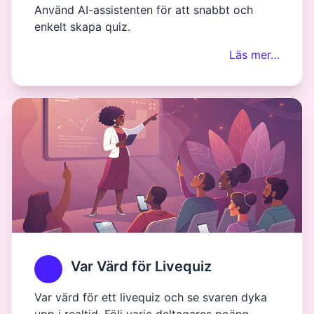
Använd AI-assistenten för att snabbt och
enkelt skapa quiz.
Läs mer…
Var Värd för Livequiz
Var värd för ett livequiz och se svaren dyka