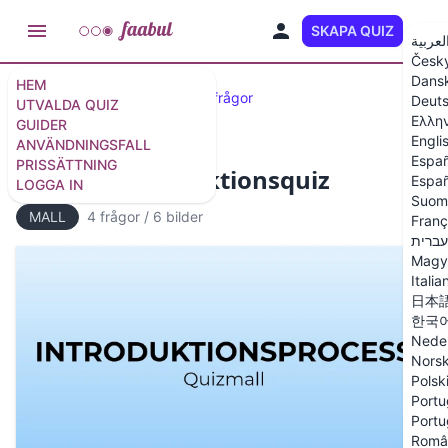
SKAPA QUIZ
SV
لعربية
Česk
Dans
HEM
Utvalda quiz
40 affärsquizfrågor
Deut
UTVALDA QUIZ
Ελλη
GUIDER
Engli
ANVÄNDNINGSFALL
Españ
PRISSÄTTNING
Mall för introduktionsquiz
Españ
LOGGA IN
Suom
MALL
4 frågor
/
6 bilder
Franç
עברית
Magy
Italia
日本
한국
Nede
Nors
Polsk
Portu
Portu
Româ