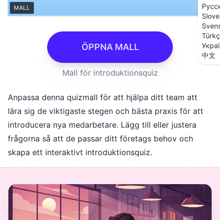
Русс
MALL
Slove
Sven
Türk
Укра
ÖPPNA MALL
中文
Mall för introduktionsquiz
Anpassa denna quizmall för att hjälpa ditt team att
lära sig de viktigaste stegen och bästa praxis för att
introducera nya medarbetare. Lägg till eller justera
frågorna så att de passar ditt företags behov och
skapa ett interaktivt introduktionsquiz.