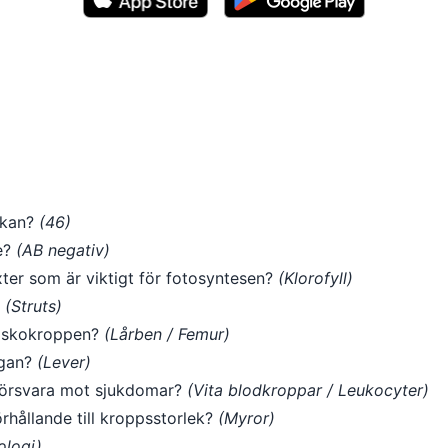
skan?
(46)
e?
(AB negativ)
ter som är viktigt för fotosyntesen?
(Klorofyll)
?
(Struts)
niskokroppen?
(Lårben / Femur)
rgan?
(Lever)
 försvara mot sjukdomar?
(Vita blodkroppar / Leukocyter)
örhållande till kroppsstorlek?
(Myror)
ologi)