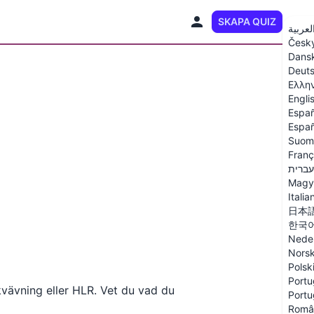
SKAPA QUIZ
SV
لعربية
Česk
Dans
Deut
Ελλη
Engli
Españ
Españ
Suom
Franç
עברית
Magy
Italia
日本
한국
Nede
Nors
Polsk
Portu
kvävning eller HLR. Vet du vad du
Portu
Româ