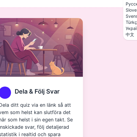
Русс
Slove
Sven
Türk
Укра
中文
Dela & Följ Svar
Dela ditt quiz via en länk så att
vem som helst kan slutföra det
när som helst i sin egen takt. Se
inskickade svar, följ detaljerad
statistik i realtid och spara