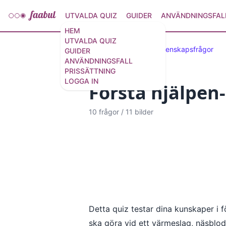
UTVALDA QUIZ
GUIDER
ANVÄNDNINGSFAL
HEM
UTVALDA QUIZ
Utvalda quiz
50 vetenskapsfrågor
GUIDER
ANVÄNDNINGSFALL
PRISSÄTTNING
LOGGA IN
Första hjälpen
10 frågor
/
11 bilder
Detta quiz testar dina kunskaper i 
ska göra vid ett värmeslag, näsblod 