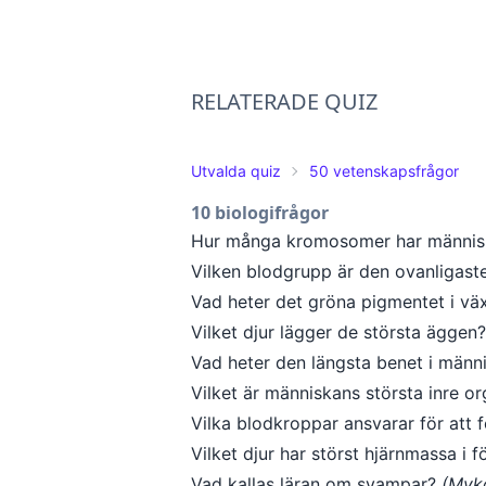
RELATERADE QUIZ
Utvalda quiz
50 vetenskapsfrågor
10 biologifrågor
Hur många kromosomer har männi
Vilken blodgrupp är den ovanligast
Vad heter det gröna pigmentet i väx
Vilket djur lägger de största äggen
Vad heter den längsta benet i män
Vilket är människans största inre o
Vilka blodkroppar ansvarar för att
Vilket djur har störst hjärnmassa i f
Vad kallas läran om svampar?
(Myk