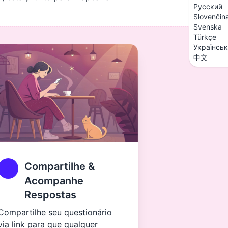
Русский
Slovenčin
Svenska
Türkçe
Українсь
中文
Compartilhe &
Acompanhe
Respostas
Compartilhe seu questionário
via link para que qualquer