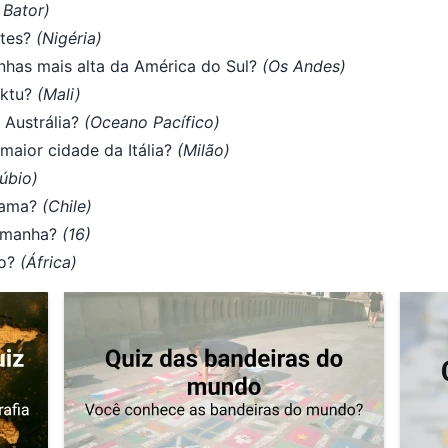
 Bator)
ntes?
(Nigéria)
has mais alta da América do Sul?
(Os Andes)
uktu?
(Mali)
 Austrália?
(Oceano Pacífico)
maior cidade da Itália?
(Milão)
úbio)
acama?
(Chile)
lemanha?
(16)
ro?
(África)