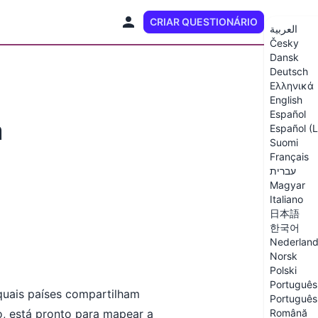
CRIAR QUESTIONÁRIO
PT (BR)
العربية
Česky
Dansk
Deutsch
Ελληνικά
English
Español
a
Español (
Suomi
Français
עברית
Magyar
Italiano
日本語
한국어
Nederlan
Norsk
Polski
Português 
quais países compartilham
Português 
o, está pronto para mapear a
Română