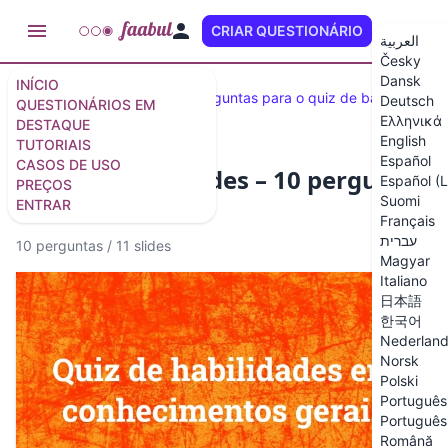
CRIAR QUESTIONÁRIO
PT (BR)
العربية
Česky
Dansk
INÍCIO
Quiz em destaque
100 perguntas para o quiz de bar
Deutsch
QUESTIONÁRIOS EM
Ελληνικά
DESTAQUE
English
TUTORIAIS
Español
CASOS DE USO
Quiz de habilidades – 10 perguntas
Español (
PREÇOS
Suomi
desafiadoras
ENTRAR
Français
עברית
10 perguntas
/
11 slides
Magyar
Italiano
日本語
한국어
Nederlan
Norsk
Polski
Português 
Português 
Română