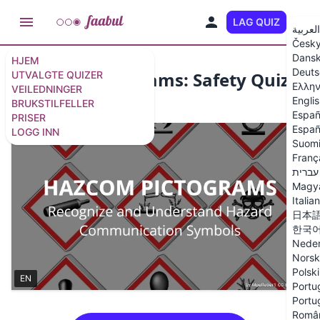
LAG QUIZ
NO
العربية
Česk
Dans
HJEM
Deuts
HazCom Pictograms: Safety Quiz
UTVALGTE QUIZER
Ελλην
VEILEDNINGER
Engli
BRUKSTILFELLER
18 spørsmål
/
19 lysbilder
Españ
PRISER
Españ
LOGG INN
Suom
Franç
עברית
Magy
Italia
日本
한국
Neder
Norsk
Polski
EN
Portug
Portu
Româ