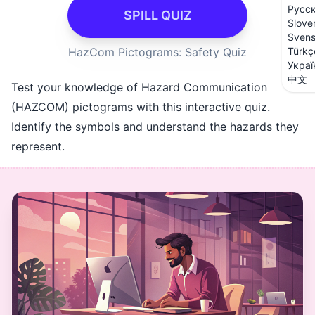
Русс
SPILL QUIZ
Slove
Sven
HazCom Pictograms: Safety Quiz
Türkç
Украї
中文
Test your knowledge of Hazard Communication
(HAZCOM) pictograms with this interactive quiz.
Identify the symbols and understand the hazards they
represent.