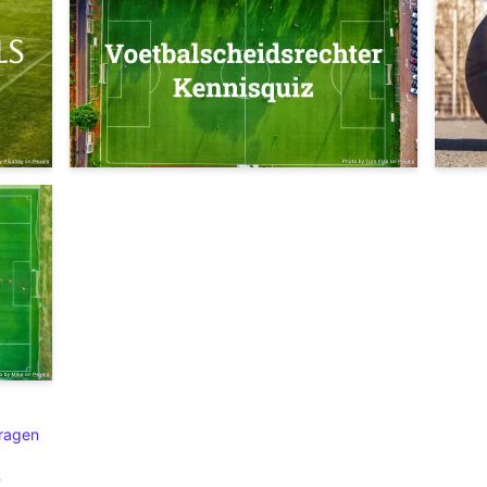
ragen
s