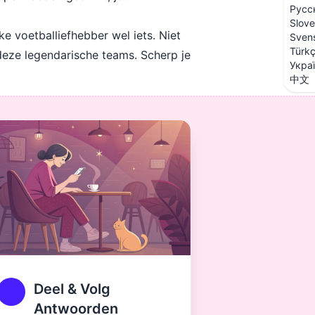
Русс
Slove
lke voetballiefhebber wel iets. Niet
Sven
Türk
 deze legendarische teams. Scherp je
Укра
中文
Deel & Volg
Antwoorden