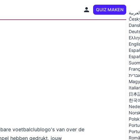
QUIZ MAKEN
NL
لعربية
Česk
Dans
Deut
Ελλη
Engli
Espa
Españ
Suom
Franç
ברית
Magy
Italia
日本
한국
Nede
Nors
Polsk
Portu
nbare voetbalclublogo's van over de
Portu
empel hebben gedrukt, jouw
Româ