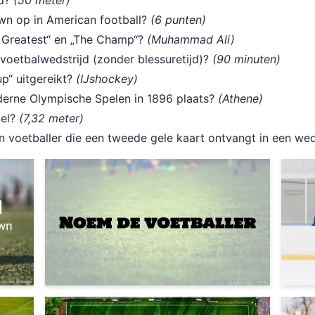
ad?
(50 meter)
wn op in American football?
(6 punten)
 Greatest“ en „The Champ“?
(Muhammad Ali)
voetbalwedstrijd (zonder blessuretijd)?
(90 minuten)
p“ uitgereikt?
(IJshockey)
derne Olympische Spelen in 1896 plaats?
(Athene)
oel?
(7,32 meter)
n voetballer die een tweede gele kaart ontvangt in een wed