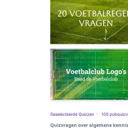
Geselecteerde Quizzen
100 pubquizv
Quizvragen over algemene kenni