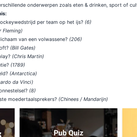
rschillende onderwerpen zoals eten & drinken, sport of cul
is:
shockeywedstrijd per team op het ijs?
(6)
r Fleming)
k lichaam van een volwassene?
(206)
soft?
(Bill Gates)
play?
(Chris Martin)
utie?
(1789)
eld?
(Antarctica)
ardo da Vinci)
onnestelsel?
(8)
este moedertaalsprekers?
(Chinees / Mandarijn)