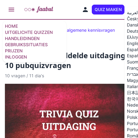
QUIZ MAKEN
NL
لعربية
Česk
Dans
HOME
Geselecteerde Quizzen
50 algemene kennisvragen
Deut
UITGELICHTE QUIZZEN
Ελλη
HANDLEIDINGEN
Engli
GEBRUIKSSITUATIES
Espa
PRIJZEN
Trivia quiz gemiddelde uitdaging -
Españ
INLOGGEN
Suom
10 pubquizvragen
Franç
ברית
10 vragen
/
11 dia's
Magy
Italia
日本
한국
Nede
Nors
Polsk
Portu
Portu
Româ