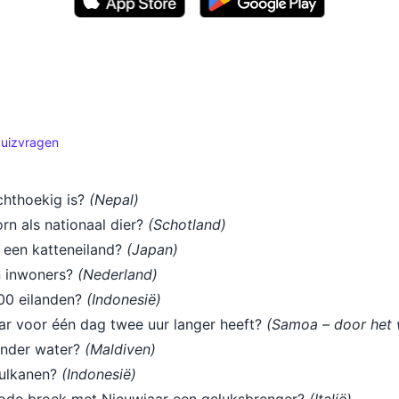
quizvragen
echthoekig is?
(Nepal)
rn als nationaal dier?
(Schotland)
n een katteneiland?
(Japan)
an inwoners?
(Nederland)
000 eilanden?
(Indonesië)
jaar voor één dag twee uur langer heeft?
(Samoa – door het 
 onder water?
(Maldiven)
vulkanen?
(Indonesië)