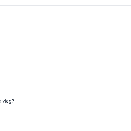
?
e vlag?