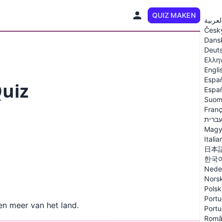
QUIZ MAKEN
NL
لعربية
Česk
Dans
Deut
Ελλη
Engli
Espa
Quiz
Españ
Suom
Franç
ברית
Magy
Italia
日本
한국
Nede
Nors
Polsk
Portu
en meer van het land.
Portu
Româ