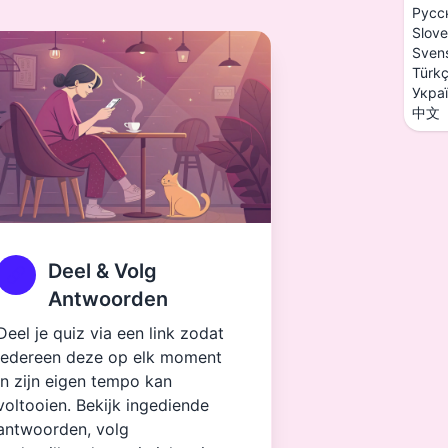
Русс
Slove
Sven
Türk
Укра
中文
Deel & Volg
Antwoorden
Deel je quiz via een link zodat
iedereen deze op elk moment
in zijn eigen tempo kan
voltooien. Bekijk ingediende
antwoorden, volg