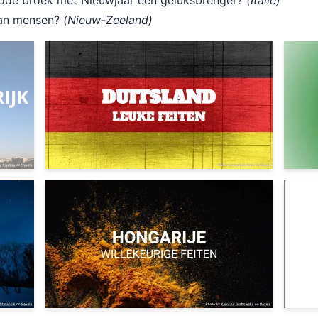
 rode broek met Nieuwjaar een geluksbrenger?
(Italië)
 dan mensen?
(Nieuw-Zeeland)