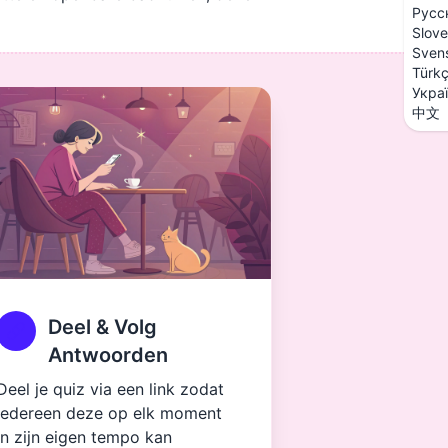
Русс
Slove
Sven
Türk
Укра
中文
Deel & Volg
Antwoorden
Deel je quiz via een link zodat
iedereen deze op elk moment
in zijn eigen tempo kan