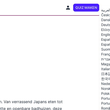
QUIZ MAKEN
NL
لعربية
Česk
Dans
Deut
Ελλη
Engli
Espa
Españ
Suom
Franç
ברית
Magy
Italia
日本
한국
Nede
Nors
Polsk
Portu
en. Van verrassend Japans eten tot
Portu
uette en openbare badhuizen, deze
Româ