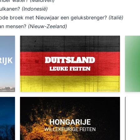
 onder water?
(Maldiven)
vulkanen?
(Indonesië)
 rode broek met Nieuwjaar een geluksbrenger?
(Italië)
 dan mensen?
(Nieuw-Zeeland)