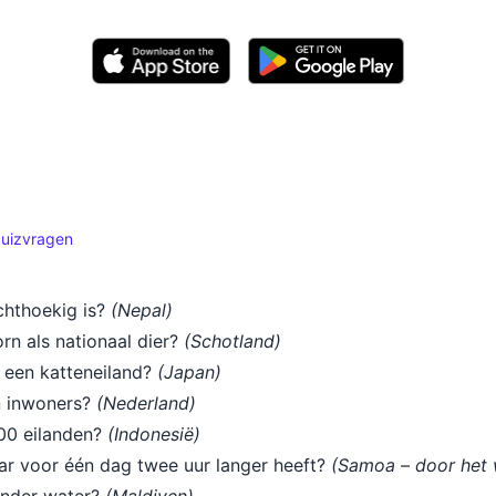
quizvragen
echthoekig is?
(Nepal)
rn als nationaal dier?
(Schotland)
n een katteneiland?
(Japan)
an inwoners?
(Nederland)
000 eilanden?
(Indonesië)
jaar voor één dag twee uur langer heeft?
(Samoa – door het 