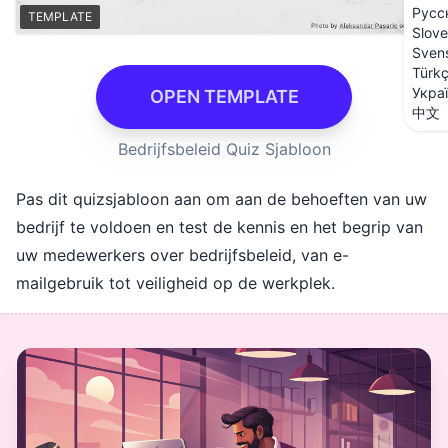
Русс
TEMPLATE
Slove
Sven
Türk
Укра
OPEN TEMPLATE
中文
Bedrijfsbeleid Quiz Sjabloon
Pas dit quizsjabloon aan om aan de behoeften van uw
bedrijf te voldoen en test de kennis en het begrip van
uw medewerkers over bedrijfsbeleid, van e-
mailgebruik tot veiligheid op de werkplek.