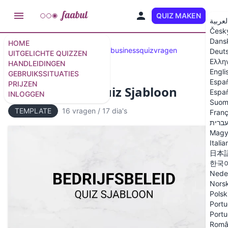
QUIZ MAKEN
NL
لعربية
Česk
Dans
HOME
Geselecteerde Quizzen
40 businessquizvragen
Deut
UITGELICHTE QUIZZEN
Ελλη
HANDLEIDINGEN
Engli
GEBRUIKSSITUATIES
Espa
PRIJZEN
Bedrijfsbeleid Quiz Sjabloon
Españ
INLOGGEN
Suom
TEMPLATE
16 vragen
/
17 dia's
Franç
ברית
Magy
Italia
日本
한국
Nede
Nors
Polsk
Portu
Portu
Româ