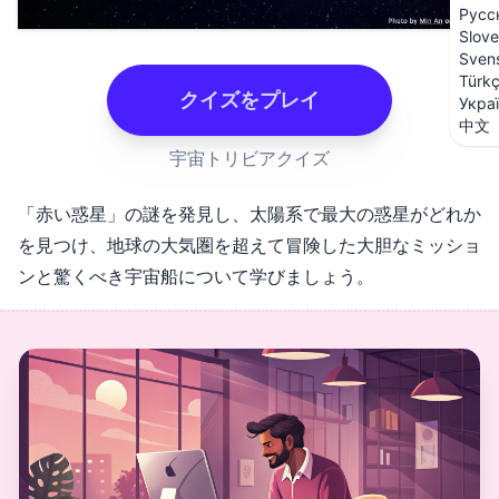
Русс
Slove
Sven
Türk
クイズをプレイ
Укра
中文
宇宙トリビアクイズ
「赤い惑星」の謎を発見し、太陽系で最大の惑星がどれか
を見つけ、地球の大気圏を超えて冒険した大胆なミッショ
ンと驚くべき宇宙船について学びましょう。