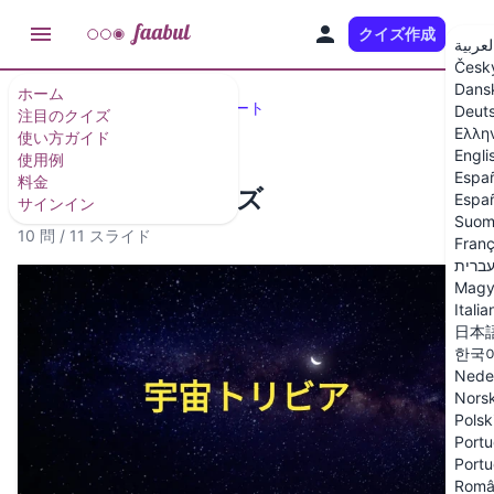
クイズ作成
JA
لعربية
Česk
Dans
ホーム
注目のクイズとクイズテンプレート
Deut
注目のクイズ
Ελλη
使い方ガイド
Engli
使用例
Espa
料金
宇宙トリビアクイズ
Españ
サインイン
Suom
10 問
/
11 スライド
Franç
ברית
Magy
Italia
日本
한국
Nede
Nors
Polsk
Portu
Portu
Româ