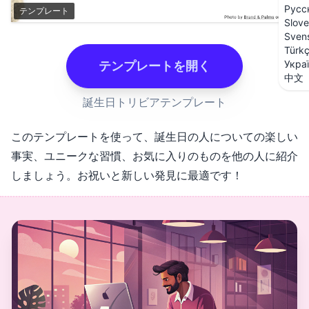
Русс
テンプレート
Slove
Sven
Türk
Укра
テンプレートを開く
中文
誕生日トリビアテンプレート
このテンプレートを使って、誕生日の人についての楽しい
事実、ユニークな習慣、お気に入りのものを他の人に紹介
しましょう。お祝いと新しい発見に最適です！