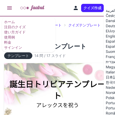
クイズ作成
JA
لعربية
Česk
Dans
ホーム
注目のクイズとクイズテンプレート
クイズテンプレート
Deut
注目のクイズ
Ελλη
使い方ガイド
Engli
使用例
Espa
料金
誕生日トリビアテンプレート
Españ
サインイン
Suom
テンプレート
14 問
/
17 スライド
Franç
ברית
Magy
Italia
日本
한국
Nede
Nors
Polsk
Portu
Portu
Româ