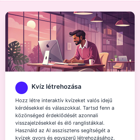
Kvíz létrehozása
Hozz létre interaktív kvízeket valós idejű
kérdésekkel és válaszokkal. Tartsd fenn a
közönséged érdeklődését azonnali
visszajelzésekkel és élő ranglistákkal.
Használd az AI asszisztens segítségét a
kvízek gyors és egyszerű létrehozásához.