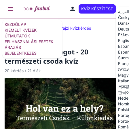
KVÍZ KÉSZÍTÉSE
HU
لعربية
Česk
Dans
KEZDŐLAP
Kiválasztott kvízek
30 földrajzi kvízkérdés
Deut
KIEMELT KVÍZEK
Ελλη
ÚTMUTATÓK
Engli
FELHASZNÁLÁSI ESETEK
Españ
ÁRAZÁS
Találd ki az országot - 20
Españ
BEJELENTKEZÉS
Suom
természeti csoda kvíz
Franç
עברית
20 kérdés
/
21 diák
Magy
Italia
日本
한국
Neder
Nors
Polski
Portu
Portu
Româ