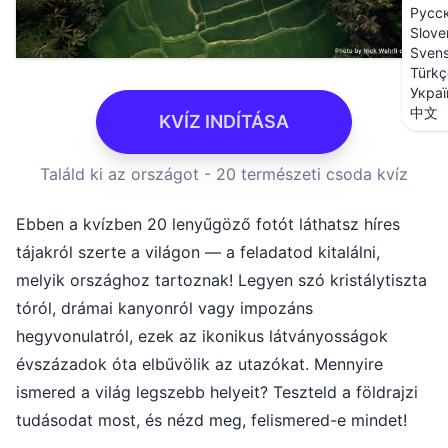
Русс
Slove
Sven
Türkç
Украї
中文
KVÍZ INDÍTÁSA
Találd ki az országot - 20 természeti csoda kvíz
Ebben a kvízben 20 lenyűgöző fotót láthatsz híres
tájakról szerte a világon — a feladatod kitalálni,
melyik országhoz tartoznak! Legyen szó kristálytiszta
tóról, drámai kanyonról vagy impozáns
hegyvonulatról, ezek az ikonikus látványosságok
évszázadok óta elbűvölik az utazókat. Mennyire
ismered a világ legszebb helyeit? Teszteld a földrajzi
tudásodat most, és nézd meg, felismered-e mindet!