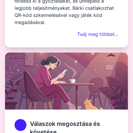
hirdesd ki a győzteseket, és ünnepeld a
legjobb teljesítményeket. Bárki csatlakozhat
QR-kód szkennelésével vagy játék kód
megadásával.
Tudj meg többet…
Válaszok megosztása és
követése