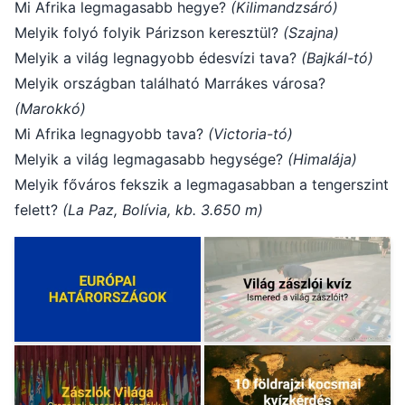
Mi Afrika legmagasabb hegye?
(Kilimandzsáró)
Melyik folyó folyik Párizson keresztül?
(Szajna)
Melyik a világ legnagyobb édesvízi tava?
(Bajkál-tó)
Melyik országban található Marrákes városa?
(Marokkó)
Mi Afrika legnagyobb tava?
(Victoria-tó)
Melyik a világ legmagasabb hegysége?
(Himalája)
Melyik főváros fekszik a legmagasabban a tengerszint
felett?
(La Paz, Bolívia, kb. 3.650 m)