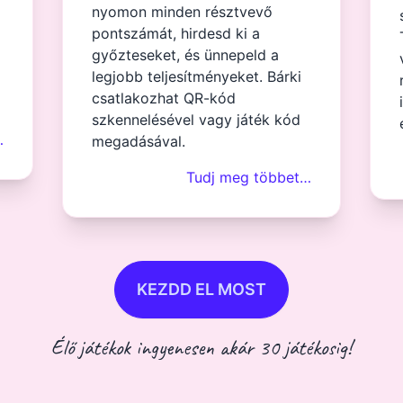
nyomon minden résztvevő
pontszámát, hirdesd ki a
győzteseket, és ünnepeld a
legjobb teljesítményeket. Bárki
csatlakozhat QR-kód
szkennelésével vagy játék kód
…
megadásával.
Tudj meg többet…
KEZDD EL MOST
Élő játékok ingyenesen akár 30 játékosig!