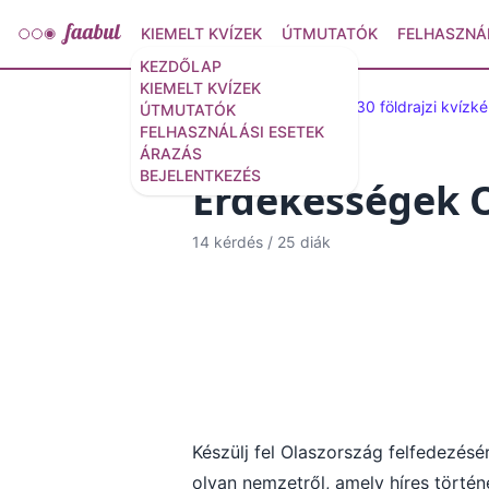
KIEMELT KVÍZEK
ÚTMUTATÓK
FELHASZNÁ
KEZDŐLAP
KIEMELT KVÍZEK
Kiválasztott kvízek
30 földrajzi kvízk
ÚTMUTATÓK
FELHASZNÁLÁSI ESETEK
ÁRAZÁS
BEJELENTKEZÉS
Érdekességek O
14 kérdés
/
25 diák
Készülj fel Olaszország felfedezésér
olyan nemzetről, amely híres történ