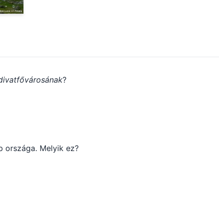
divatfővárosának
?
bb országa. Melyik ez?