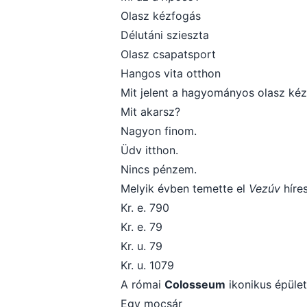
Olasz kézfogás
Délutáni szieszta
Olasz csapatsport
Hangos vita otthon
Mit jelent a hagyományos olasz kéz
Mit akarsz?
Nagyon finom.
Üdv itthon.
Nincs pénzem.
Melyik évben temette el
Vezúv
híre
Kr. e. 790
Kr. e. 79
Kr. u. 79
Kr. u. 1079
A római
Colosseum
ikonikus épület
Egy mocsár