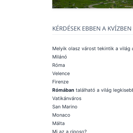
KÉRDÉSEK EBBEN A KVÍZBEN
Melyik olasz várost tekintik a világ
Milánó
Róma
Velence
Firenze
Rómában
található a világ legkise
Vatikánváros
San Marino
Monaco
Málta
Mi az a
riposo
?