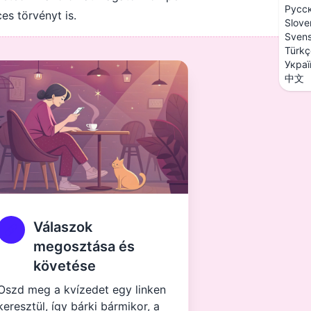
Русс
es törvényt is.
Slove
Sven
Türkç
Украї
中文
Válaszok
megosztása és
követése
Oszd meg a kvízedet egy linken
keresztül, így bárki bármikor, a