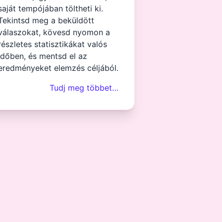
saját tempójában töltheti ki.
Tekintsd meg a beküldött
válaszokat, kövesd nyomon a
részletes statisztikákat valós
időben, és mentsd el az
eredményeket elemzés céljából.
Tudj meg többet…