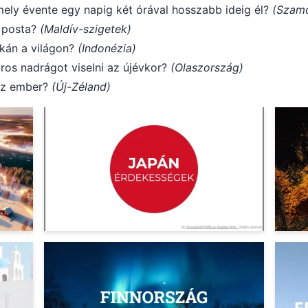
ely évente egy napig két órával hosszabb ideig él?
(Szamo
i posta?
(Maldív-szigetek)
lkán a világon?
(Indonézia)
ros nadrágot viselni az újévkor?
(Olaszország)
 az ember?
(Új-Zéland)