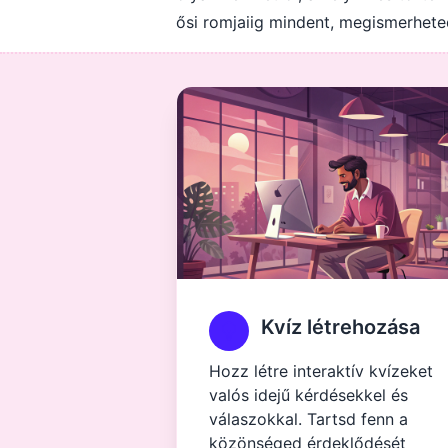
ősi romjaiig mindent, megismerheted
Kvíz létrehozása
Hozz létre interaktív kvízeket
valós idejű kérdésekkel és
válaszokkal. Tartsd fenn a
közönséged érdeklődését