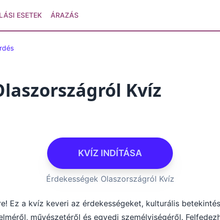
LÁSI ESETEK
ÁRAZÁS
érdés
laszországról Kvíz
KVÍZ INDÍTÁSA
Érdekességek Olaszországról Kvíz
e! Ez a kvíz keveri az érdekességeket, kulturális betekinté
elméről, művészetéről és egyedi személyiségéről. Felfedez