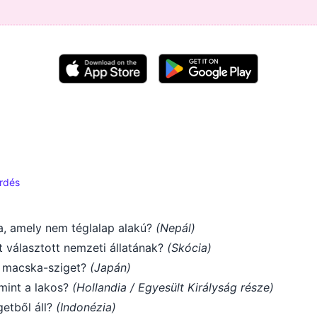
érdés
a, amely nem téglalap alakú?
(Nepál)
t választott nemzeti állatának?
(Skócia)
s macska-sziget?
(Japán)
mint a lakos?
(Hollandia / Egyesült Királyság része)
getből áll?
(Indonézia)