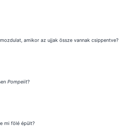
mozdulat, amikor az ujjak össze vannak csippentve?
sen
Pompeiit
?
e mi fölé épült?