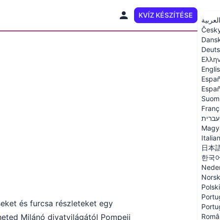
KVÍZ KÉSZÍTÉSE
HU
لعربية
Česk
Dans
Deut
Ελλη
Engli
Españ
Españ
Suom
Franç
עברית
Magy
Italia
日本
한국
Neder
Nors
Polski
Portu
seket és furcsa részleteket egy
Portu
heted Milánó divatvilágától Pompeii
Româ